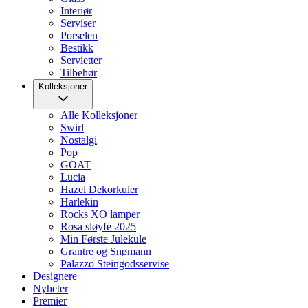
Interiør
Serviser
Porselen
Bestikk
Servietter
Tilbehør
Kolleksjoner
Alle Kolleksjoner
Swirl
Nostalgi
Pop
GOAT
Lucia
Hazel Dekorkuler
Harlekin
Rocks XO lamper
Rosa sløyfe 2025
Min Første Julekule
Grantre og Snømann
Palazzo Steingodsservise
Designere
Nyheter
Premier