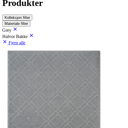
Produkter
Kolleksjon
filter
Materiale
filter
Grey
Halvor Bakke
Fjern alle