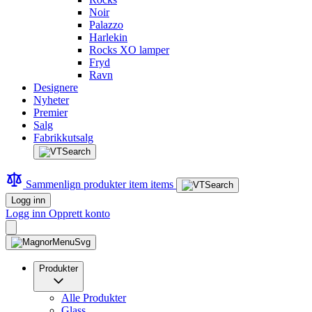
Noir
Palazzo
Harlekin
Rocks XO lamper
Fryd
Ravn
Designere
Nyheter
Premier
Salg
Fabrikkutsalg
Sammenlign produkter
item
items
Logg inn
Logg inn
Opprett konto
Produkter
Alle Produkter
Glass