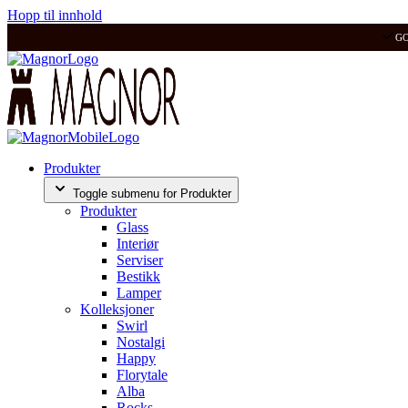
Hopp til innhold
G
Produkter
Toggle submenu for Produkter
Produkter
Glass
Interiør
Serviser
Bestikk
Lamper
Kolleksjoner
Swirl
Nostalgi
Happy
Florytale
Alba
Rocks