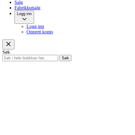
Salg
Fabrikkutsalg
Logg inn
Logg inn
Opprett konto
Søk
Søk