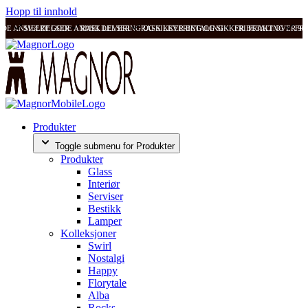
Hopp til innhold
ODE ANMELDELSER
SVÆRT GODE ANMELDELSER
RASK LEVERING OG SIKKER BETALING
RASK LEVERING OG SIKKER BETALING
FRI FRAKT OVER 99
FRI
Produkter
Toggle submenu for Produkter
Produkter
Glass
Interiør
Serviser
Bestikk
Lamper
Kolleksjoner
Swirl
Nostalgi
Happy
Florytale
Alba
Rocks