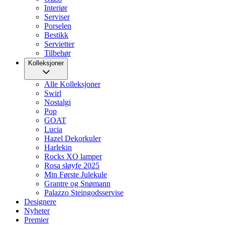
Interiør
Serviser
Porselen
Bestikk
Servietter
Tilbehør
Kolleksjoner
Alle Kolleksjoner
Swirl
Nostalgi
Pop
GOAT
Lucia
Hazel Dekorkuler
Harlekin
Rocks XO lamper
Rosa sløyfe 2025
Min Første Julekule
Grantre og Snømann
Palazzo Steingodsservise
Designere
Nyheter
Premier