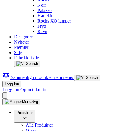
Noir
Palazzo
Harlekin
Rocks XO lamper
Fryd
Ravn
Designere
Nyheter
Premier
Salg
Fabrikkutsalg
Sammenlign produkter
item
items
Logg inn
Logg inn
Opprett konto
Produkter
Alle Produkter
Glass