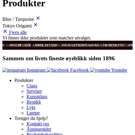
Produkter
Blue / Turquoise
Tokyo Origami
Fjern alle
Vi finner ikke produkter som matcher utvalget.
ODE ANMELDELSER
SVÆRT GODE ANMELDELSER
RASK LEVERING OG SIKKER BETALING
RASK LEVERING OG SIKKER BETALING
FRI FRAKT OVER 99
FRI
Sammen om livets fineste øyeblikk siden 1896
Instagram
Facebook
Youtube
Produkter
Glass
Serviser
Kunstglass
Bestikk
Lykt
Lampe
Trenger du hjelp?
Kontakt oss
Åpningstider
Produktbehandling