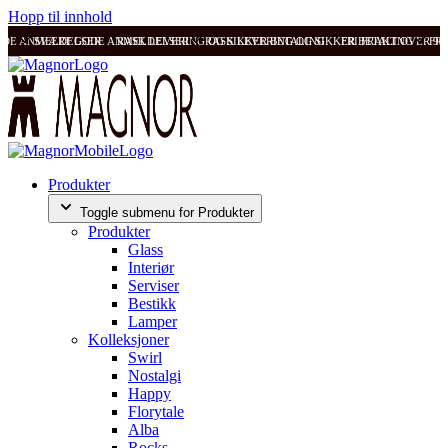
Hopp til innhold
ODE ANMELDELSER
SVÆRT GODE ANMELDELSER
RASK LEVERING OG SIKKER BETALING
RASK LEVERING OG SIKKER BETALING
FRI FRAKT OVER 99
FRI
Produkter
Toggle submenu for Produkter
Produkter
Glass
Interiør
Serviser
Bestikk
Lamper
Kolleksjoner
Swirl
Nostalgi
Happy
Florytale
Alba
Rocks