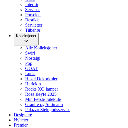
Interiør
Serviser
Porselen
Bestikk
Servietter
Tilbehør
Kolleksjoner
Alle Kolleksjoner
Swirl
Nostalgi
Pop
GOAT
Lucia
Hazel Dekorkuler
Harlekin
Rocks XO lamper
Rosa sløyfe 2025
Min Første Julekule
Grantre og Snømann
Palazzo Steingodsservise
Designere
Nyheter
Premier