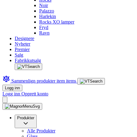
Noir
Palazzo
Harlekin
Rocks XO lamper
Fryd
Ravn
Designere
Nyheter
Premier
Salg
Fabrikkutsalg
Sammenlign produkter
item
items
Logg inn
Logg inn
Opprett konto
Produkter
Alle Produkter
Glass