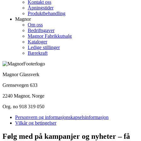
Kontakt oss
Åpningstider
Produktbehandling
Magnor
Om oss
Bedriftsgaver
Magnor Fabrikkutsalg
Kataloger
Ledige stillinger
Bærekraft
Magnor Glassverk
Grensevegen 633
2240 Magnor, Norge
Org. no 918 319 050
Personvern og informasjonskapselsinformasjon
Vilkår og betingelser
Følg med på kampanjer og nyheter – få