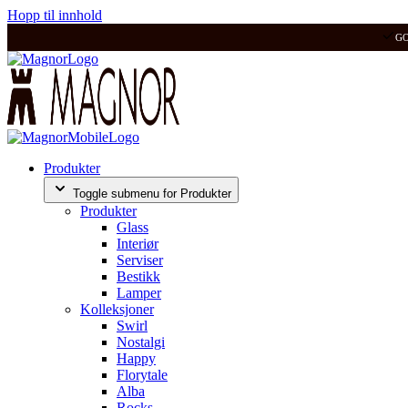
Hopp til innhold
G
Produkter
Toggle submenu for Produkter
Produkter
Glass
Interiør
Serviser
Bestikk
Lamper
Kolleksjoner
Swirl
Nostalgi
Happy
Florytale
Alba
Rocks