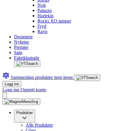
Noir
Palazzo
Harlekin
Rocks XO lamper
Fryd
Ravn
Designere
Nyheter
Premier
Salg
Fabrikkutsalg
Sammenlign produkter
item
items
Logg inn
Logg inn
Opprett konto
Produkter
Alle Produkter
Glass