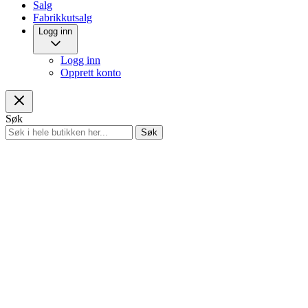
Salg
Fabrikkutsalg
Logg inn
Logg inn
Opprett konto
Søk
Søk