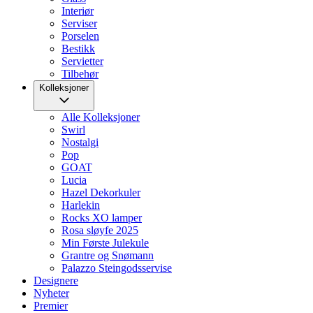
Interiør
Serviser
Porselen
Bestikk
Servietter
Tilbehør
Kolleksjoner
Alle Kolleksjoner
Swirl
Nostalgi
Pop
GOAT
Lucia
Hazel Dekorkuler
Harlekin
Rocks XO lamper
Rosa sløyfe 2025
Min Første Julekule
Grantre og Snømann
Palazzo Steingodsservise
Designere
Nyheter
Premier