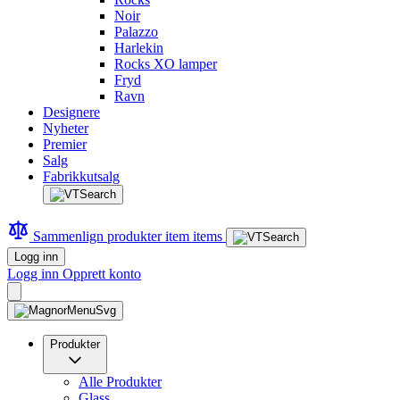
Noir
Palazzo
Harlekin
Rocks XO lamper
Fryd
Ravn
Designere
Nyheter
Premier
Salg
Fabrikkutsalg
Sammenlign produkter
item
items
Logg inn
Logg inn
Opprett konto
Produkter
Alle Produkter
Glass