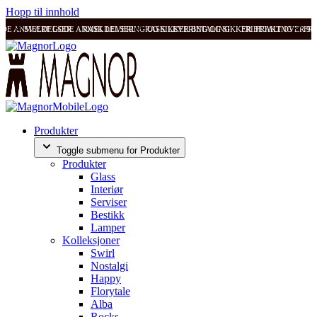
Hopp til innhold
ODE ANMELDELSER
SVÆRT GODE ANMELDELSER
RASK LEVERING OG SIKKER BETALING
RASK LEVERING OG SIKKER BETALING
FRI FRAKT OVER 99
FRI
Produkter
Toggle submenu for Produkter
Produkter
Glass
Interiør
Serviser
Bestikk
Lamper
Kolleksjoner
Swirl
Nostalgi
Happy
Florytale
Alba
Rocks