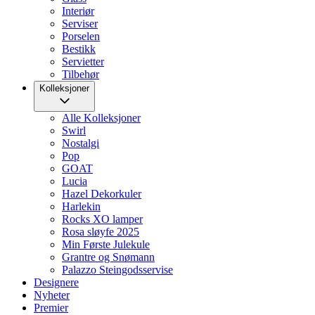
Interiør
Serviser
Porselen
Bestikk
Servietter
Tilbehør
Kolleksjoner
Alle Kolleksjoner
Swirl
Nostalgi
Pop
GOAT
Lucia
Hazel Dekorkuler
Harlekin
Rocks XO lamper
Rosa sløyfe 2025
Min Første Julekule
Grantre og Snømann
Palazzo Steingodsservise
Designere
Nyheter
Premier