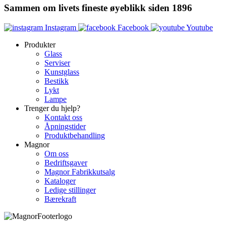
Sammen om livets fineste øyeblikk siden 1896
Instagram
Facebook
Youtube
Produkter
Glass
Serviser
Kunstglass
Bestikk
Lykt
Lampe
Trenger du hjelp?
Kontakt oss
Åpningstider
Produktbehandling
Magnor
Om oss
Bedriftsgaver
Magnor Fabrikkutsalg
Kataloger
Ledige stillinger
Bærekraft