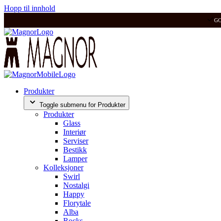
Hopp til innhold
G
Produkter
Toggle submenu for Produkter
Produkter
Glass
Interiør
Serviser
Bestikk
Lamper
Kolleksjoner
Swirl
Nostalgi
Happy
Florytale
Alba
Rocks