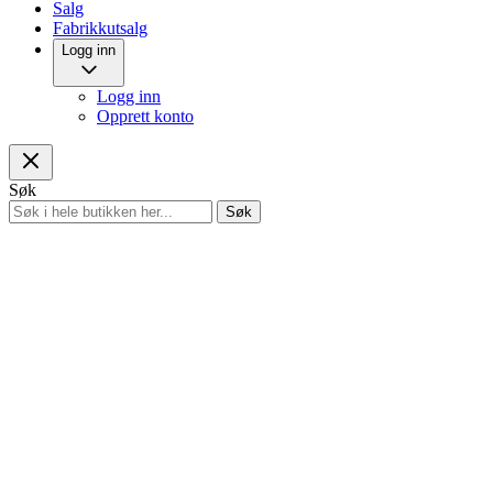
Salg
Fabrikkutsalg
Logg inn
Logg inn
Opprett konto
Søk
Søk