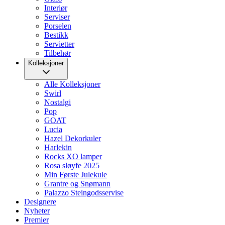
Interiør
Serviser
Porselen
Bestikk
Servietter
Tilbehør
Kolleksjoner
Alle Kolleksjoner
Swirl
Nostalgi
Pop
GOAT
Lucia
Hazel Dekorkuler
Harlekin
Rocks XO lamper
Rosa sløyfe 2025
Min Første Julekule
Grantre og Snømann
Palazzo Steingodsservise
Designere
Nyheter
Premier