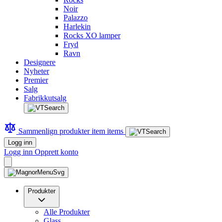
Noir
Palazzo
Harlekin
Rocks XO lamper
Fryd
Ravn
Designere
Nyheter
Premier
Salg
Fabrikkutsalg
Sammenlign produkter
item
items
Logg inn
Logg inn
Opprett konto
Produkter
Alle Produkter
Glass