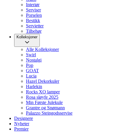
Interiør
Serviser
Porselen
Bestikk
Servietter
Tilbehør
Kolleksjoner
Alle Kolleksjoner
Swirl
Nostalgi
Pop
GOAT
Lucia
Hazel Dekorkuler
Harlekin
Rocks XO lamper
Rosa sløyfe 2025
Min Første Julekule
Grantre og Snømann
Palazzo Steingodsservise
Designere
Nyheter
Premier