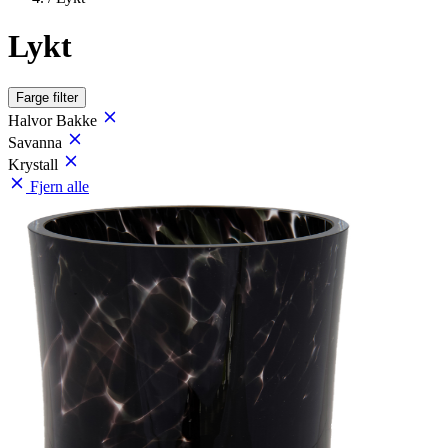
Lykt
Farge
filter
Halvor Bakke
Savanna
Krystall
Fjern alle