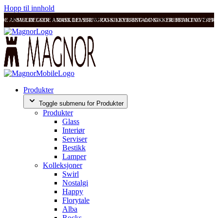
Hopp til innhold
ODE ANMELDELSER
SVÆRT GODE ANMELDELSER
RASK LEVERING OG SIKKER BETALING
RASK LEVERING OG SIKKER BETALING
FRI FRAKT OVER 99
FRI
Produkter
Toggle submenu for Produkter
Produkter
Glass
Interiør
Serviser
Bestikk
Lamper
Kolleksjoner
Swirl
Nostalgi
Happy
Florytale
Alba
Rocks