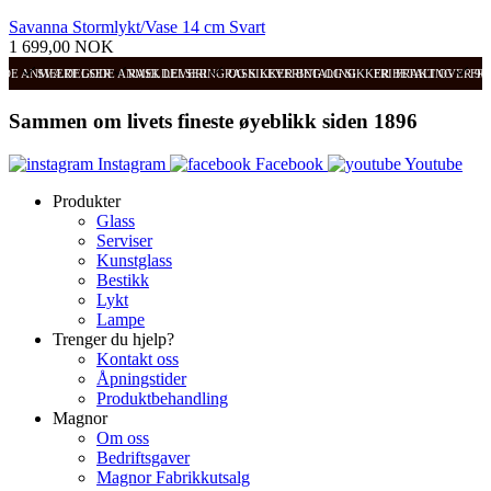
Savanna Stormlykt/Vase 14 cm Svart
1 699,00 NOK
ODE ANMELDELSER
SVÆRT GODE ANMELDELSER
RASK LEVERING OG SIKKER BETALING
RASK LEVERING OG SIKKER BETALING
FRI FRAKT OVER 99
FRI
Sammen om livets fineste øyeblikk siden 1896
Instagram
Facebook
Youtube
Produkter
Glass
Serviser
Kunstglass
Bestikk
Lykt
Lampe
Trenger du hjelp?
Kontakt oss
Åpningstider
Produktbehandling
Magnor
Om oss
Bedriftsgaver
Magnor Fabrikkutsalg