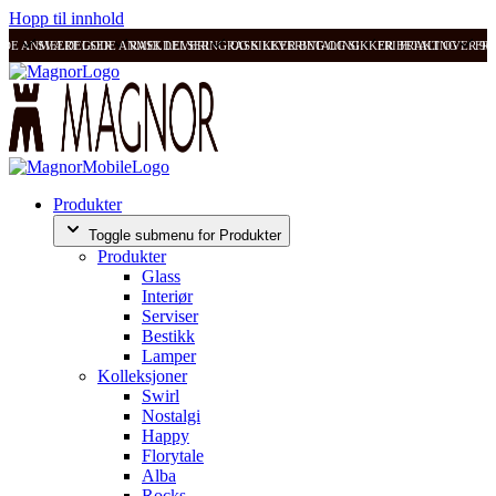
Hopp til innhold
ODE ANMELDELSER
SVÆRT GODE ANMELDELSER
RASK LEVERING OG SIKKER BETALING
RASK LEVERING OG SIKKER BETALING
FRI FRAKT OVER 99
FRI
Produkter
Toggle submenu for Produkter
Produkter
Glass
Interiør
Serviser
Bestikk
Lamper
Kolleksjoner
Swirl
Nostalgi
Happy
Florytale
Alba
Rocks