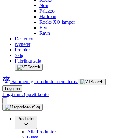
Noir
Palazzo
Harlekin
Rocks XO lamper
Fryd
Ravn
Designere
Nyheter
Premier
Salg
Fabrikkutsalg
Sammenlign produkter
item
items
Logg inn
Logg inn
Opprett konto
Produkter
Alle Produkter
Glass