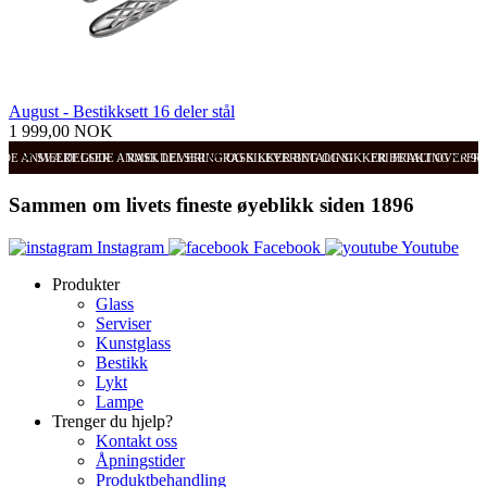
August - Bestikksett 16 deler stål
1 999,00 NOK
ODE ANMELDELSER
SVÆRT GODE ANMELDELSER
RASK LEVERING OG SIKKER BETALING
RASK LEVERING OG SIKKER BETALING
FRI FRAKT OVER 99
FRI
Sammen om livets fineste øyeblikk siden 1896
Instagram
Facebook
Youtube
Produkter
Glass
Serviser
Kunstglass
Bestikk
Lykt
Lampe
Trenger du hjelp?
Kontakt oss
Åpningstider
Produktbehandling