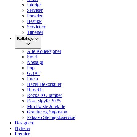
Interiør
Serviser
Porselen
Bestikk
Servietter
Tilbehør
Kolleksjoner
Alle Kolleksjoner
Swirl
Nostalgi
Pop
GOAT
Lucia
Hazel Dekorkuler
Harlekin
Rocks XO lamper
Rosa sløyfe 2025
Min Første Julekule
Grantre og Snømann
Palazzo Steingodsservise
Designere
Nyheter
Premier