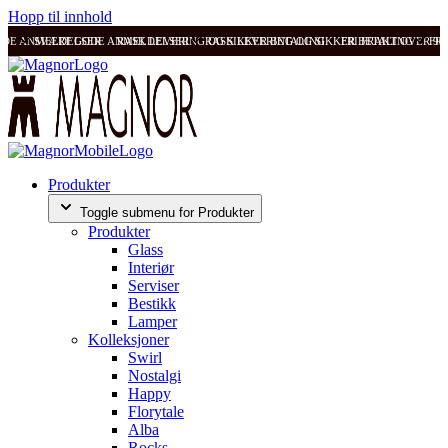
Hopp til innhold
ODE ANMELDELSER
SVÆRT GODE ANMELDELSER
RASK LEVERING OG SIKKER BETALING
RASK LEVERING OG SIKKER BETALING
FRI FRAKT OVER 99
FRI
Produkter
Toggle submenu for Produkter
Produkter
Glass
Interiør
Serviser
Bestikk
Lamper
Kolleksjoner
Swirl
Nostalgi
Happy
Florytale
Alba
Rocks