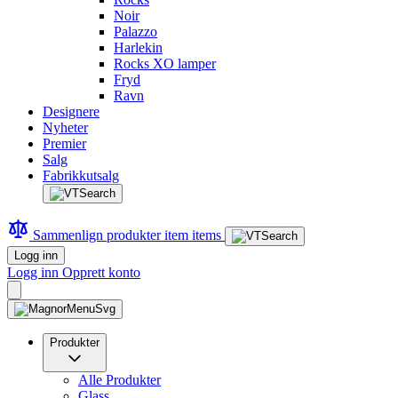
Noir
Palazzo
Harlekin
Rocks XO lamper
Fryd
Ravn
Designere
Nyheter
Premier
Salg
Fabrikkutsalg
Sammenlign produkter
item
items
Logg inn
Logg inn
Opprett konto
Produkter
Alle Produkter
Glass