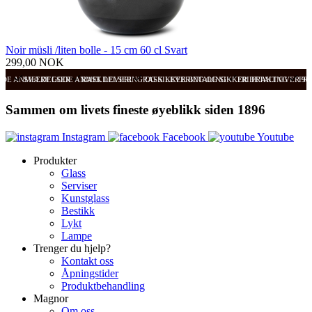
Noir müsli /liten bolle - 15 cm 60 cl Svart
299,00 NOK
ODE ANMELDELSER
SVÆRT GODE ANMELDELSER
RASK LEVERING OG SIKKER BETALING
RASK LEVERING OG SIKKER BETALING
FRI FRAKT OVER 99
FRI
Sammen om livets fineste øyeblikk siden 1896
Instagram
Facebook
Youtube
Produkter
Glass
Serviser
Kunstglass
Bestikk
Lykt
Lampe
Trenger du hjelp?
Kontakt oss
Åpningstider
Produktbehandling
Magnor
Om oss