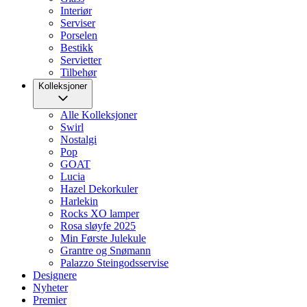
Interiør
Serviser
Porselen
Bestikk
Servietter
Tilbehør
Kolleksjoner
Alle Kolleksjoner
Swirl
Nostalgi
Pop
GOAT
Lucia
Hazel Dekorkuler
Harlekin
Rocks XO lamper
Rosa sløyfe 2025
Min Første Julekule
Grantre og Snømann
Palazzo Steingodsservise
Designere
Nyheter
Premier