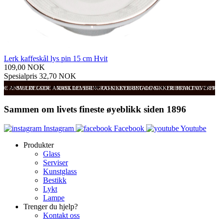
Lerk kaffeskål lys pin 15 cm Hvit
109,00 NOK
Spesialpris
32,70 NOK
ODE ANMELDELSER
SVÆRT GODE ANMELDELSER
RASK LEVERING OG SIKKER BETALING
RASK LEVERING OG SIKKER BETALING
FRI FRAKT OVER 99
FRI
Sammen om livets fineste øyeblikk siden 1896
Instagram
Facebook
Youtube
Produkter
Glass
Serviser
Kunstglass
Bestikk
Lykt
Lampe
Trenger du hjelp?
Kontakt oss