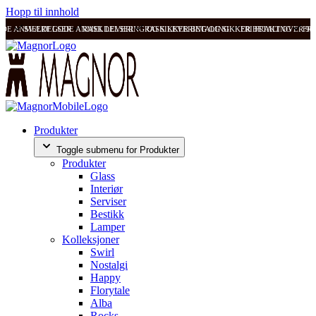
Hopp til innhold
ODE ANMELDELSER
SVÆRT GODE ANMELDELSER
RASK LEVERING OG SIKKER BETALING
RASK LEVERING OG SIKKER BETALING
FRI FRAKT OVER 99
FRI
Produkter
Toggle submenu for Produkter
Produkter
Glass
Interiør
Serviser
Bestikk
Lamper
Kolleksjoner
Swirl
Nostalgi
Happy
Florytale
Alba
Rocks