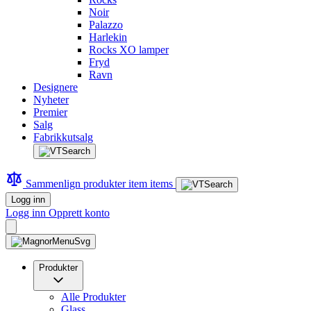
Noir
Palazzo
Harlekin
Rocks XO lamper
Fryd
Ravn
Designere
Nyheter
Premier
Salg
Fabrikkutsalg
Sammenlign produkter
item
items
Logg inn
Logg inn
Opprett konto
Produkter
Alle Produkter
Glass