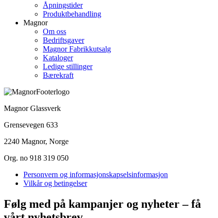
Åpningstider
Produktbehandling
Magnor
Om oss
Bedriftsgaver
Magnor Fabrikkutsalg
Kataloger
Ledige stillinger
Bærekraft
Magnor Glassverk
Grensevegen 633
2240 Magnor, Norge
Org. no 918 319 050
Personvern og informasjonskapselsinformasjon
Vilkår og betingelser
Følg med på kampanjer og nyheter – få
vårt nyhetsbrev