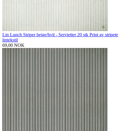
Lin Lunch Striper beige/hvit - Servietter 20 stk Print av stripete
lintekstil
69,00 NOK