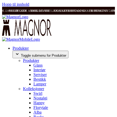
Hopp til innhold
ODE ANMELDELSER
SVÆRT GODE ANMELDELSER
RASK LEVERING OG SIKKER BETALING
RASK LEVERING OG SIKKER BETALING
FRI FRAKT OVER 99
FRI
Produkter
Toggle submenu for Produkter
Produkter
Glass
Interiør
Serviser
Bestikk
Lamper
Kolleksjoner
Swirl
Nostalgi
Happy
Florytale
Alba
Rocks