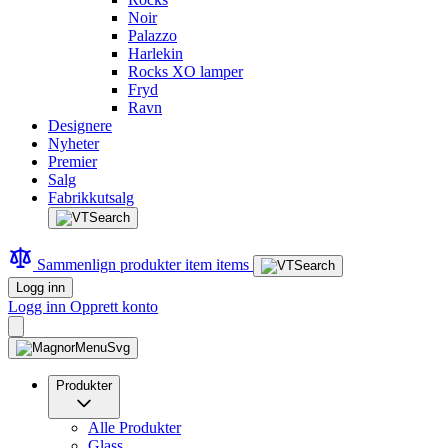
Noir
Palazzo
Harlekin
Rocks XO lamper
Fryd
Ravn
Designere
Nyheter
Premier
Salg
Fabrikkutsalg
Sammenlign produkter
item
items
Logg inn
Logg inn
Opprett konto
Produkter
Alle Produkter
Glass