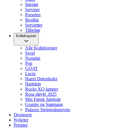
Interiør
Serviser
Porselen
Bestikk
Servietter
Tilbehør
Kolleksjoner
Alle Kolleksjoner
Swirl
Nostalgi
Pop
GOAT
Lucia
Hazel Dekorkuler
Harlekin
Rocks XO lamper
Rosa sløyfe 2025
Min Første Julekule
Grantre og Snømann
Palazzo Steingodsservise
Designere
Nyheter
Premier