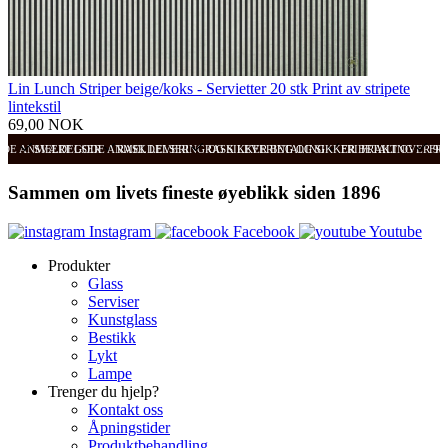
Lin Lunch Striper beige/koks - Servietter 20 stk Print av stripete
lintekstil
69,00 NOK
ODE ANMELDELSER
SVÆRT GODE ANMELDELSER
RASK LEVERING OG SIKKER BETALING
RASK LEVERING OG SIKKER BETALING
FRI FRAKT OVER 99
FRI
Sammen om livets fineste øyeblikk siden 1896
Instagram
Facebook
Youtube
Produkter
Glass
Serviser
Kunstglass
Bestikk
Lykt
Lampe
Trenger du hjelp?
Kontakt oss
Åpningstider
Produktbehandling