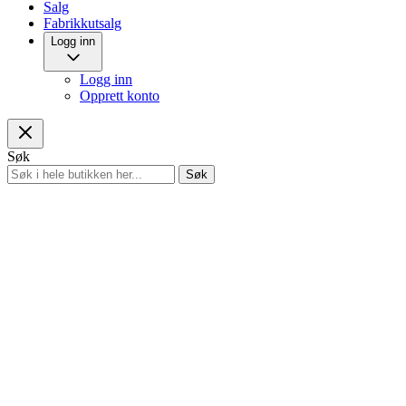
Salg
Fabrikkutsalg
Logg inn
Logg inn
Opprett konto
Søk
Søk