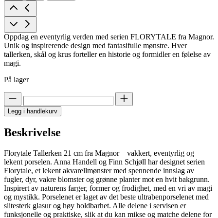
Oppdag en eventyrlig verden med serien FLORYTALE fra Magnor.
Unik og inspirerende design med fantasifulle mønstre. Hver
tallerken, skål og krus forteller en historie og formidler en følelse av
magi.
På lager
Legg i handlekurv
Beskrivelse
Florytale Tallerken 21 cm fra Magnor – vakkert, eventyrlig og
lekent porselen. Anna Handell og Finn Schjøll har designet serien
Florytale, et lekent akvarellmønster med spennende innslag av
fugler, dyr, vakre blomster og grønne planter mot en hvit bakgrunn.
Inspirert av naturens farger, former og frodighet, med en vri av magi
og mystikk. Porselenet er laget av det beste ultrabenporselenet med
slitesterk glasur og høy holdbarhet. Alle delene i servisen er
funksjonelle og praktiske, slik at du kan mikse og matche delene for