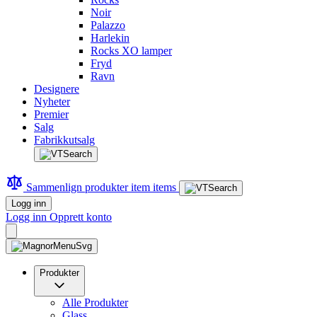
Noir
Palazzo
Harlekin
Rocks XO lamper
Fryd
Ravn
Designere
Nyheter
Premier
Salg
Fabrikkutsalg
Sammenlign produkter
item
items
Logg inn
Logg inn
Opprett konto
Produkter
Alle Produkter
Glass