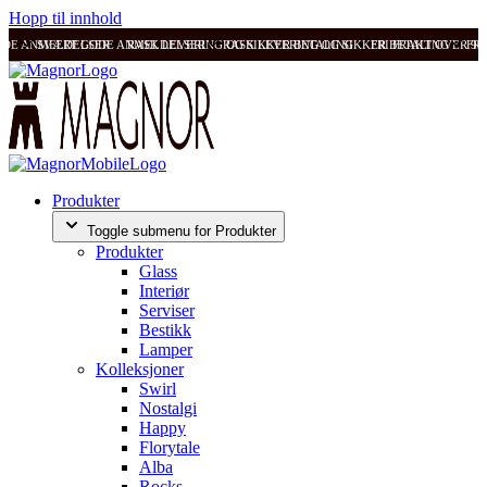
Hopp til innhold
ODE ANMELDELSER
SVÆRT GODE ANMELDELSER
RASK LEVERING OG SIKKER BETALING
RASK LEVERING OG SIKKER BETALING
FRI FRAKT OVER 99
FRI
Produkter
Toggle submenu for Produkter
Produkter
Glass
Interiør
Serviser
Bestikk
Lamper
Kolleksjoner
Swirl
Nostalgi
Happy
Florytale
Alba
Rocks