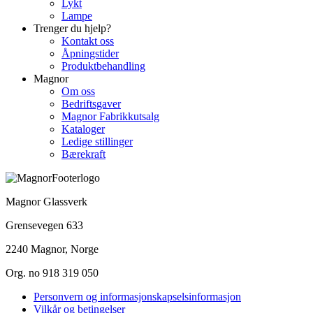
Lykt
Lampe
Trenger du hjelp?
Kontakt oss
Åpningstider
Produktbehandling
Magnor
Om oss
Bedriftsgaver
Magnor Fabrikkutsalg
Kataloger
Ledige stillinger
Bærekraft
Magnor Glassverk
Grensevegen 633
2240 Magnor, Norge
Org. no 918 319 050
Personvern og informasjonskapselsinformasjon
Vilkår og betingelser