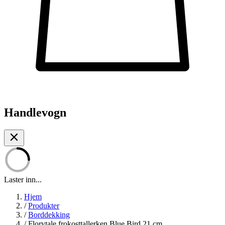
Handlevogn
Laster inn...
Hjem
/
Produkter
/
Borddekking
/
Florytale frokosttallerken Blue Bird 21 cm