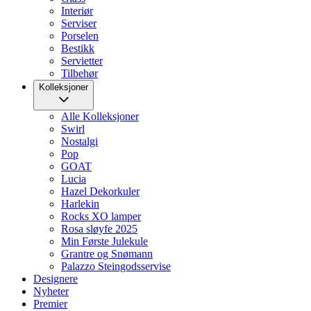
Interiør
Serviser
Porselen
Bestikk
Servietter
Tilbehør
Kolleksjoner
Alle Kolleksjoner
Swirl
Nostalgi
Pop
GOAT
Lucia
Hazel Dekorkuler
Harlekin
Rocks XO lamper
Rosa sløyfe 2025
Min Første Julekule
Grantre og Snømann
Palazzo Steingodsservise
Designere
Nyheter
Premier