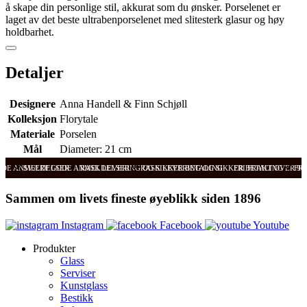
å skape din personlige stil, akkurat som du ønsker. Porselenet er
laget av det beste ultrabenporselenet med slitesterk glasur og høy
holdbarhet.
Detaljer
Designere
Anna Handell & Finn Schjøll
Kolleksjon
Florytale
Materiale
Porselen
Mål
Diameter: 21 cm
ODE ANMELDELSER
SVÆRT GODE ANMELDELSER
RASK LEVERING OG SIKKER BETALING
RASK LEVERING OG SIKKER BETALING
FRI FRAKT OVER 99
FRI
Sammen om livets fineste øyeblikk siden 1896
Instagram
Facebook
Youtube
Produkter
Glass
Serviser
Kunstglass
Bestikk