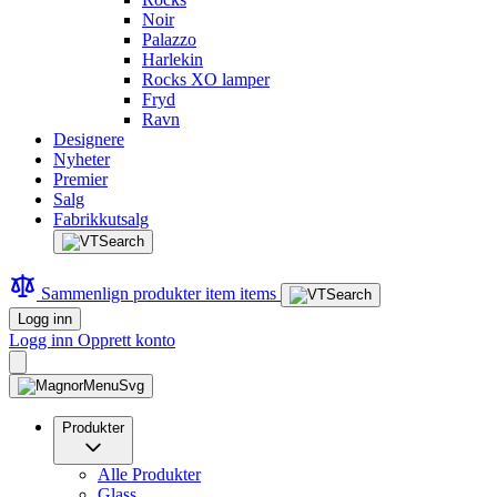
Noir
Palazzo
Harlekin
Rocks XO lamper
Fryd
Ravn
Designere
Nyheter
Premier
Salg
Fabrikkutsalg
Sammenlign produkter
item
items
Logg inn
Logg inn
Opprett konto
Produkter
Alle Produkter
Glass