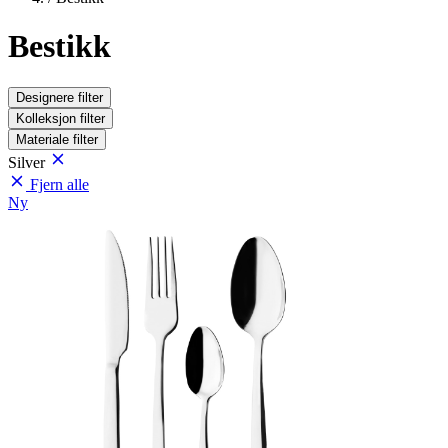
Bestikk
Designere
filter
Kolleksjon
filter
Materiale
filter
Silver
Fjern alle
Ny