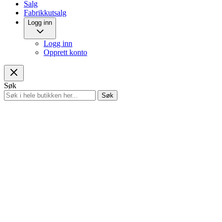
Salg
Fabrikkutsalg
Logg inn
Logg inn
Opprett konto
Søk
Søk