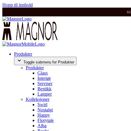
Hopp til innhold
G
Produkter
Toggle submenu for Produkter
Produkter
Glass
Interiør
Serviser
Bestikk
Lamper
Kolleksjoner
Swirl
Nostalgi
Happy
Florytale
Alba
Rocks