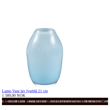
Lumo Vase lav lyseblå 21 cm
1 589,00 NOK
ODE ANMELDELSER
SVÆRT GODE ANMELDELSER
RASK LEVERING OG SIKKER BETALING
RASK LEVERING OG SIKKER BETALING
FRI FRAKT OVER 99
FRI