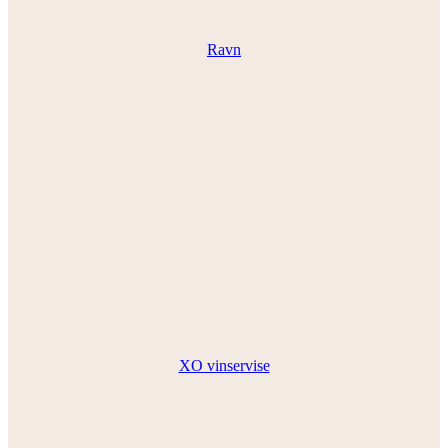
Ravn
XO vinservise