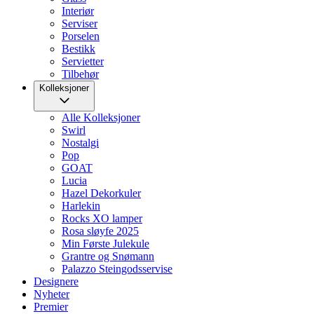
Interiør
Serviser
Porselen
Bestikk
Servietter
Tilbehør
Kolleksjoner
Alle Kolleksjoner
Swirl
Nostalgi
Pop
GOAT
Lucia
Hazel Dekorkuler
Harlekin
Rocks XO lamper
Rosa sløyfe 2025
Min Første Julekule
Grantre og Snømann
Palazzo Steingodsservise
Designere
Nyheter
Premier