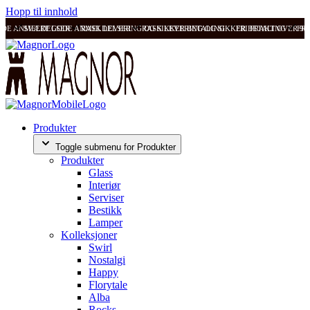
Hopp til innhold
ODE ANMELDELSER
SVÆRT GODE ANMELDELSER
RASK LEVERING OG SIKKER BETALING
RASK LEVERING OG SIKKER BETALING
FRI FRAKT OVER 99
FRI
Produkter
Toggle submenu for Produkter
Produkter
Glass
Interiør
Serviser
Bestikk
Lamper
Kolleksjoner
Swirl
Nostalgi
Happy
Florytale
Alba
Rocks