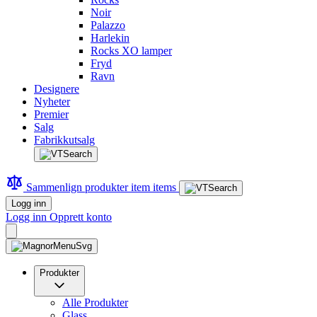
Noir
Palazzo
Harlekin
Rocks XO lamper
Fryd
Ravn
Designere
Nyheter
Premier
Salg
Fabrikkutsalg
Sammenlign produkter
item
items
Logg inn
Logg inn
Opprett konto
Produkter
Alle Produkter
Glass