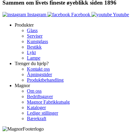
Sammen om livets fineste øyeblikk siden 1896
Instagram
Facebook
Youtube
Produkter
Glass
Serviser
Kunstglass
Bestikk
Lykt
Lampe
Trenger du hjelp?
Kontakt oss
Åpningstider
Produktbehandling
Magnor
Om oss
Bedriftsgaver
Magnor Fabrikkutsalg
Kataloger
Ledige stillinger
Bærekraft