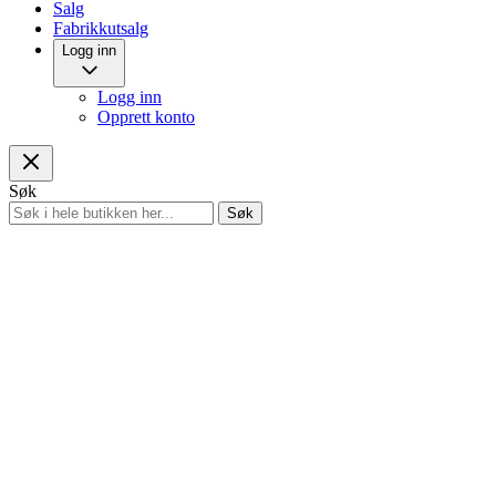
Salg
Fabrikkutsalg
Logg inn
Logg inn
Opprett konto
Søk
Søk