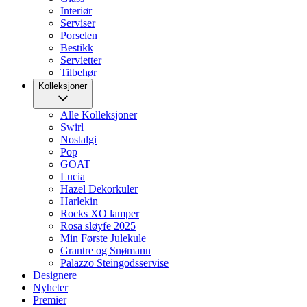
Interiør
Serviser
Porselen
Bestikk
Servietter
Tilbehør
Kolleksjoner
Alle Kolleksjoner
Swirl
Nostalgi
Pop
GOAT
Lucia
Hazel Dekorkuler
Harlekin
Rocks XO lamper
Rosa sløyfe 2025
Min Første Julekule
Grantre og Snømann
Palazzo Steingodsservise
Designere
Nyheter
Premier