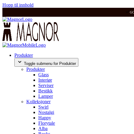
Hopp til innhold
G
Produkter
Toggle submenu for Produkter
Produkter
Glass
Interiør
Serviser
Bestikk
Lamper
Kolleksjoner
Swirl
Nostalgi
Happy
Florytale
Alba
Rocks