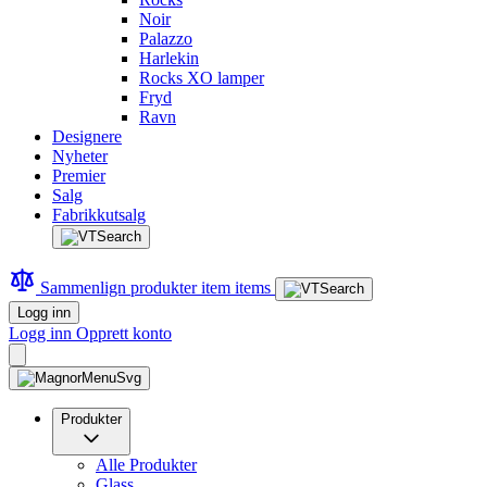
Noir
Palazzo
Harlekin
Rocks XO lamper
Fryd
Ravn
Designere
Nyheter
Premier
Salg
Fabrikkutsalg
Sammenlign produkter
item
items
Logg inn
Logg inn
Opprett konto
Produkter
Alle Produkter
Glass