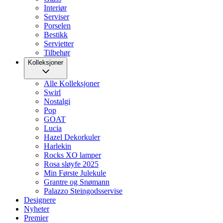
Interiør
Serviser
Porselen
Bestikk
Servietter
Tilbehør
Kolleksjoner
Alle Kolleksjoner
Swirl
Nostalgi
Pop
GOAT
Lucia
Hazel Dekorkuler
Harlekin
Rocks XO lamper
Rosa sløyfe 2025
Min Første Julekule
Grantre og Snømann
Palazzo Steingodsservise
Designere
Nyheter
Premier