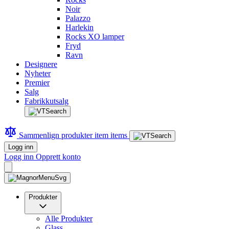
Noir
Palazzo
Harlekin
Rocks XO lamper
Fryd
Ravn
Designere
Nyheter
Premier
Salg
Fabrikkutsalg
Sammenlign produkter
item
items
Logg inn
Logg inn
Opprett konto
Produkter
Alle Produkter
Glass