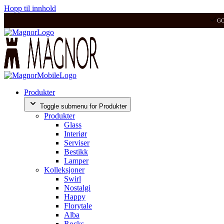
Hopp til innhold
G
Produkter
Toggle submenu for Produkter
Produkter
Glass
Interiør
Serviser
Bestikk
Lamper
Kolleksjoner
Swirl
Nostalgi
Happy
Florytale
Alba
Rocks