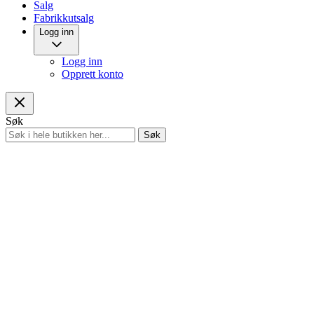
Salg
Fabrikkutsalg
Logg inn
Logg inn
Opprett konto
Søk
Søk