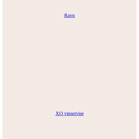
Ravn
XO vinservise