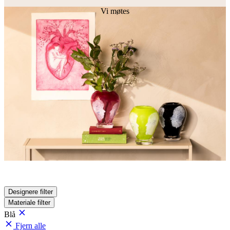
Vi møtes
Designere
filter
Materiale
filter
Blå
Fjern alle