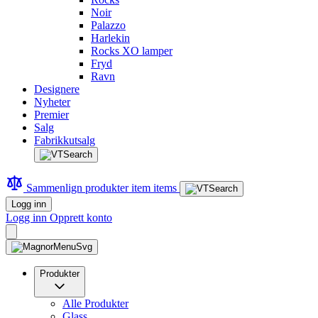
Noir
Palazzo
Harlekin
Rocks XO lamper
Fryd
Ravn
Designere
Nyheter
Premier
Salg
Fabrikkutsalg
Sammenlign produkter
item
items
Logg inn
Logg inn
Opprett konto
Produkter
Alle Produkter
Glass