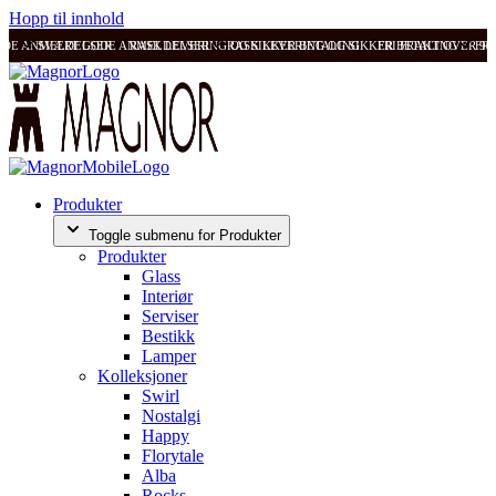
Hopp til innhold
ODE ANMELDELSER
SVÆRT GODE ANMELDELSER
RASK LEVERING OG SIKKER BETALING
RASK LEVERING OG SIKKER BETALING
FRI FRAKT OVER 99
FRI
Produkter
Toggle submenu for Produkter
Produkter
Glass
Interiør
Serviser
Bestikk
Lamper
Kolleksjoner
Swirl
Nostalgi
Happy
Florytale
Alba
Rocks