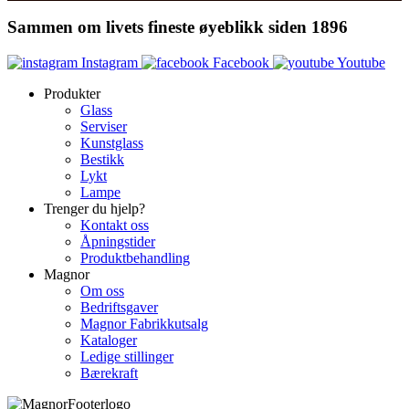
Sammen om livets fineste øyeblikk siden 1896
Instagram
Facebook
Youtube
Produkter
Glass
Serviser
Kunstglass
Bestikk
Lykt
Lampe
Trenger du hjelp?
Kontakt oss
Åpningstider
Produktbehandling
Magnor
Om oss
Bedriftsgaver
Magnor Fabrikkutsalg
Kataloger
Ledige stillinger
Bærekraft