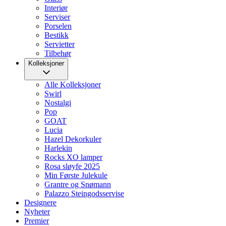
Interiør
Serviser
Porselen
Bestikk
Servietter
Tilbehør
Kolleksjoner
Alle Kolleksjoner
Swirl
Nostalgi
Pop
GOAT
Lucia
Hazel Dekorkuler
Harlekin
Rocks XO lamper
Rosa sløyfe 2025
Min Første Julekule
Grantre og Snømann
Palazzo Steingodsservise
Designere
Nyheter
Premier