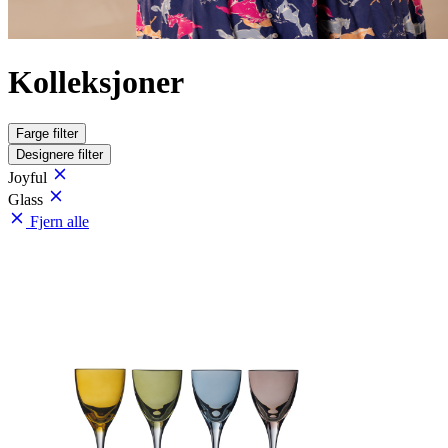
Kolleksjoner
Farge
filter
Designere
filter
Joyful
Glass
Fjern alle