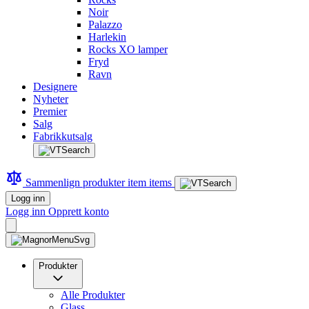
Noir
Palazzo
Harlekin
Rocks XO lamper
Fryd
Ravn
Designere
Nyheter
Premier
Salg
Fabrikkutsalg
Sammenlign produkter
item
items
Logg inn
Logg inn
Opprett konto
Produkter
Alle Produkter
Glass