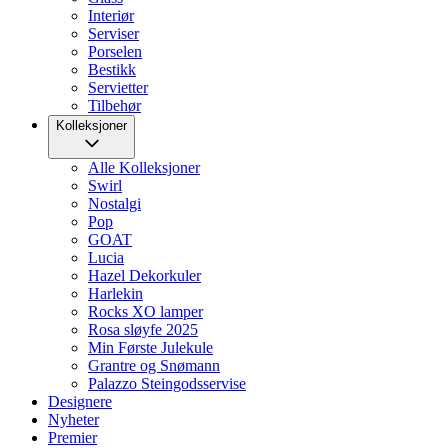
Interiør
Serviser
Porselen
Bestikk
Servietter
Tilbehør
Kolleksjoner
Alle Kolleksjoner
Swirl
Nostalgi
Pop
GOAT
Lucia
Hazel Dekorkuler
Harlekin
Rocks XO lamper
Rosa sløyfe 2025
Min Første Julekule
Grantre og Snømann
Palazzo Steingodsservise
Designere
Nyheter
Premier