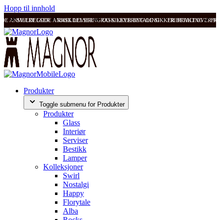
Hopp til innhold
ODE ANMELDELSER
SVÆRT GODE ANMELDELSER
RASK LEVERING OG SIKKER BETALING
RASK LEVERING OG SIKKER BETALING
FRI FRAKT OVER 99
FRI
Produkter
Toggle submenu for Produkter
Produkter
Glass
Interiør
Serviser
Bestikk
Lamper
Kolleksjoner
Swirl
Nostalgi
Happy
Florytale
Alba
Rocks