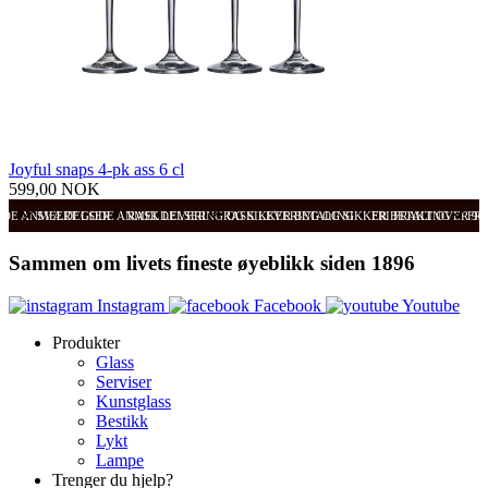
Joyful snaps 4-pk ass 6 cl
599,00 NOK
ODE ANMELDELSER
SVÆRT GODE ANMELDELSER
RASK LEVERING OG SIKKER BETALING
RASK LEVERING OG SIKKER BETALING
FRI FRAKT OVER 99
FRI
Sammen om livets fineste øyeblikk siden 1896
Instagram
Facebook
Youtube
Produkter
Glass
Serviser
Kunstglass
Bestikk
Lykt
Lampe
Trenger du hjelp?