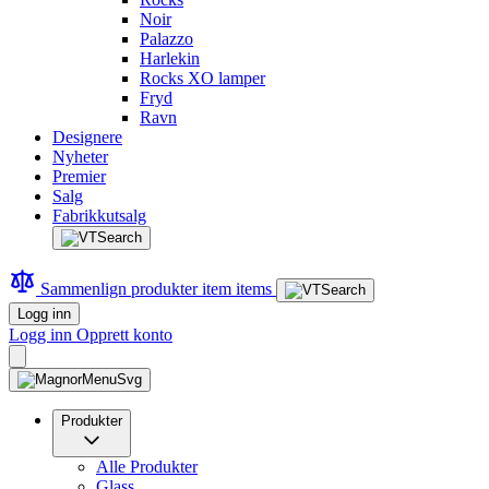
Noir
Palazzo
Harlekin
Rocks XO lamper
Fryd
Ravn
Designere
Nyheter
Premier
Salg
Fabrikkutsalg
Sammenlign produkter
item
items
Logg inn
Logg inn
Opprett konto
Produkter
Alle Produkter
Glass