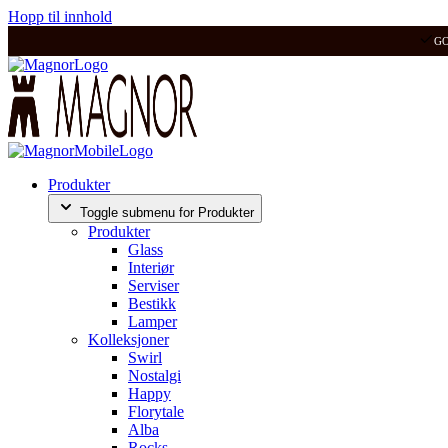
Hopp til innhold
G
Produkter
Toggle submenu for Produkter
Produkter
Glass
Interiør
Serviser
Bestikk
Lamper
Kolleksjoner
Swirl
Nostalgi
Happy
Florytale
Alba
Rocks