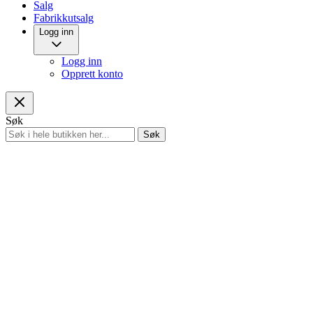
Salg
Fabrikkutsalg
Logg inn
Logg inn
Opprett konto
Søk
Søk