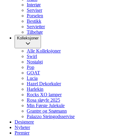
Interiør
Serviser
Porselen
Bestikk
Servietter
Tilbehør
Kolleksjoner
Alle Kolleksjoner
Swirl
Nostalgi
Pop
GOAT
Lucia
Hazel Dekorkuler
Harlekin
Rocks XO lamper
Rosa sløyfe 2025
Min Første Julekule
Grantre og Snømann
Palazzo Steingodsservise
Designere
Nyheter
Premier