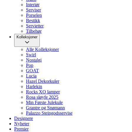
Interiør
Serviser
Porselen
Bestikk
Servietter
Tilbehør
Kolleksjoner
Alle Kolleksjoner
Swirl
Nostalgi
Pop
GOAT
Lucia
Hazel Dekorkuler
Harlekin
Rocks XO lamper
Rosa sløyfe 2025
Min Første Julekule
Grantre og Snømann
Palazzo Steingodsservise
Designere
Nyheter
Premier