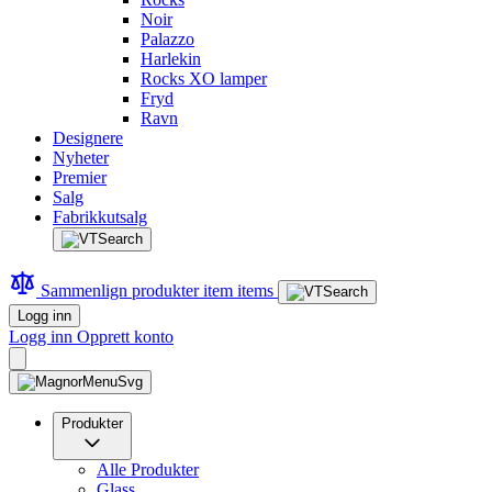
Noir
Palazzo
Harlekin
Rocks XO lamper
Fryd
Ravn
Designere
Nyheter
Premier
Salg
Fabrikkutsalg
Sammenlign produkter
item
items
Logg inn
Logg inn
Opprett konto
Produkter
Alle Produkter
Glass