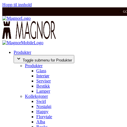
Hopp til innhold
G
Produkter
Toggle submenu for Produkter
Produkter
Glass
Interiør
Serviser
Bestikk
Lamper
Kolleksjoner
Swirl
Nostalgi
Happy
Florytale
Alba
Rocks