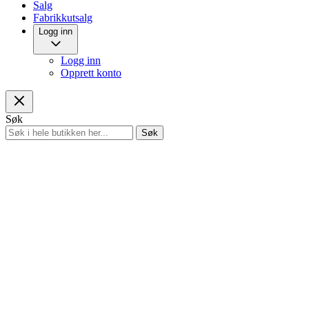
Salg
Fabrikkutsalg
Logg inn
Logg inn
Opprett konto
Søk
Søk