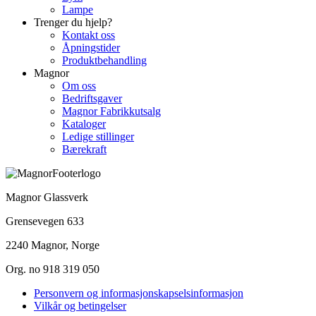
Lampe
Trenger du hjelp?
Kontakt oss
Åpningstider
Produktbehandling
Magnor
Om oss
Bedriftsgaver
Magnor Fabrikkutsalg
Kataloger
Ledige stillinger
Bærekraft
Magnor Glassverk
Grensevegen 633
2240 Magnor, Norge
Org. no 918 319 050
Personvern og informasjonskapselsinformasjon
Vilkår og betingelser