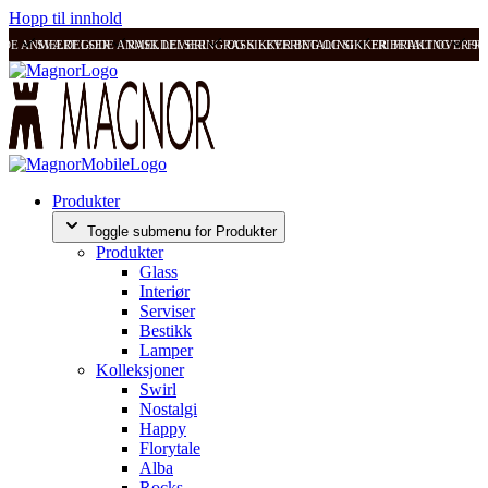
Hopp til innhold
ODE ANMELDELSER
SVÆRT GODE ANMELDELSER
RASK LEVERING OG SIKKER BETALING
RASK LEVERING OG SIKKER BETALING
FRI FRAKT OVER 99
FRI
Produkter
Toggle submenu for Produkter
Produkter
Glass
Interiør
Serviser
Bestikk
Lamper
Kolleksjoner
Swirl
Nostalgi
Happy
Florytale
Alba
Rocks