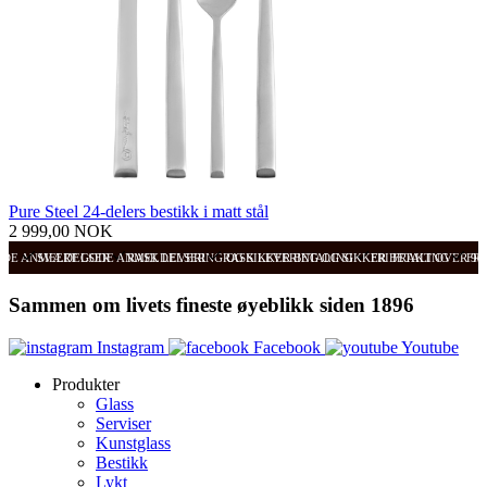
Pure Steel 24-delers bestikk i matt stål
2 999,00 NOK
ODE ANMELDELSER
SVÆRT GODE ANMELDELSER
RASK LEVERING OG SIKKER BETALING
RASK LEVERING OG SIKKER BETALING
FRI FRAKT OVER 99
FRI
Sammen om livets fineste øyeblikk siden 1896
Instagram
Facebook
Youtube
Produkter
Glass
Serviser
Kunstglass
Bestikk
Lykt