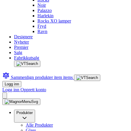
Noir
Palazzo
Harlekin
Rocks XO lamper
Fryd
Ravn
Designere
Nyheter
Premier
Salg
Fabrikkutsalg
Sammenlign produkter
item
items
Logg inn
Logg inn
Opprett konto
Produkter
Alle Produkter
Glass