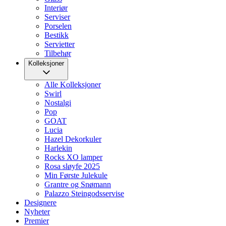
Interiør
Serviser
Porselen
Bestikk
Servietter
Tilbehør
Kolleksjoner
Alle Kolleksjoner
Swirl
Nostalgi
Pop
GOAT
Lucia
Hazel Dekorkuler
Harlekin
Rocks XO lamper
Rosa sløyfe 2025
Min Første Julekule
Grantre og Snømann
Palazzo Steingodsservise
Designere
Nyheter
Premier