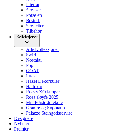
Interiør
Serviser
Porselen
Bestikk
Servietter
Tilbehør
Kolleksjoner
Alle Kolleksjoner
Swirl
Nostalgi
Pop
GOAT
Lucia
Hazel Dekorkuler
Harlekin
Rocks XO lamper
Rosa sløyfe 2025
Min Første Julekule
Grantre og Snømann
Palazzo Steingodsservise
Designere
Nyheter
Premier