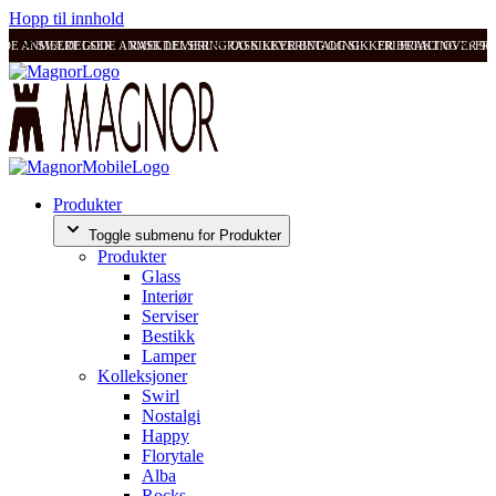
Hopp til innhold
ODE ANMELDELSER
SVÆRT GODE ANMELDELSER
RASK LEVERING OG SIKKER BETALING
RASK LEVERING OG SIKKER BETALING
FRI FRAKT OVER 99
FRI
Produkter
Toggle submenu for Produkter
Produkter
Glass
Interiør
Serviser
Bestikk
Lamper
Kolleksjoner
Swirl
Nostalgi
Happy
Florytale
Alba
Rocks