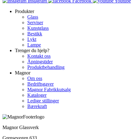
Instagram
Facebook
Youtube
Produkter
Glass
Serviser
Kunstglass
Bestikk
Lykt
Lampe
Trenger du hjelp?
Kontakt oss
Åpningstider
Produktbehandling
Magnor
Om oss
Bedriftsgaver
Magnor Fabrikkutsalg
Kataloger
Ledige stillinger
Bærekraft
Magnor Glassverk
Grensevegen 633