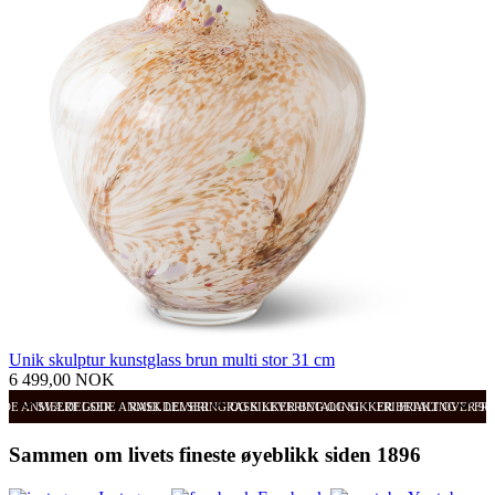
Unik skulptur kunstglass brun multi stor 31 cm
6 499,00 NOK
ODE ANMELDELSER
SVÆRT GODE ANMELDELSER
RASK LEVERING OG SIKKER BETALING
RASK LEVERING OG SIKKER BETALING
FRI FRAKT OVER 99
FRI
Sammen om livets fineste øyeblikk siden 1896