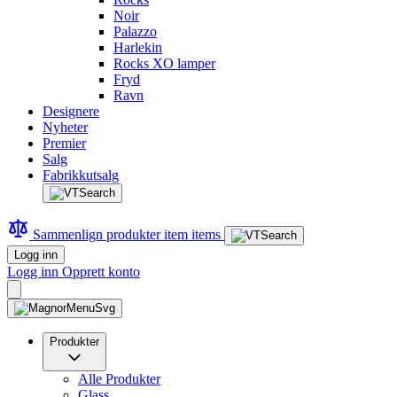
Noir
Palazzo
Harlekin
Rocks XO lamper
Fryd
Ravn
Designere
Nyheter
Premier
Salg
Fabrikkutsalg
Sammenlign produkter
item
items
Logg inn
Logg inn
Opprett konto
Produkter
Alle Produkter
Glass