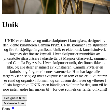
Unik
UNIK er eksklusive og unike skulpturer i kunstglass, designet av
den kjente kunstneren Camilla Prytz. UNIK kommer i tre størrelser,
og fire forskjellige fargemikser. Unik er ekte norsk kunsthåndverk
laget av det fineste krystall. Hver skulptur er munnblåst av
yrkesstolte glassblåsere i glasshytta på Magnor Glassverk, sammen
med Camilla Prytz selv. Hver skulptur er unik, det finnes ikke to
like, og alle deler er signert av kunstneren. Camilla Prytz er en
kolorist, og farger er hennes varemerke. Hun har laget alle
fargemiksene selv, og hver skulptur ser ut som et maleri. Skulpturen
er rund og organisk i formen, og ser ut som den lever og vibrerer i
all sin fargeprakt. UNIK er en håndlaget skulptur for deg som vil ha
noe ingen andre har maken til – for deg som elsker farger og kunst!
Designere
filter
Materiale
filter
Brun