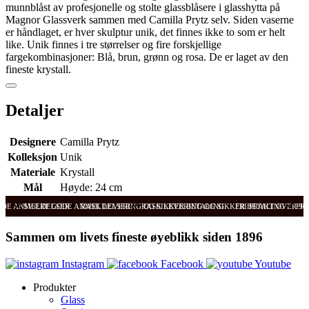
munnblåst av profesjonelle og stolte glassblåsere i glasshytta på
Magnor Glassverk sammen med Camilla Prytz selv. Siden vaserne
er håndlaget, er hver skulptur unik, det finnes ikke to som er helt
like. Unik finnes i tre størrelser og fire forskjellige
fargekombinasjoner: Blå, brun, grønn og rosa. De er laget av den
fineste krystall.
Detaljer
Designere
Camilla Prytz
Kolleksjon
Unik
Materiale
Krystall
Mål
Høyde: 24 cm
ODE ANMELDELSER
SVÆRT GODE ANMELDELSER
RASK LEVERING OG SIKKER BETALING
RASK LEVERING OG SIKKER BETALING
FRI FRAKT OVER 99
FRI
Sammen om livets fineste øyeblikk siden 1896
Instagram
Facebook
Youtube
Produkter
Glass