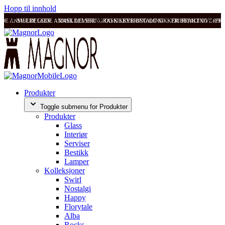
Hopp til innhold
ODE ANMELDELSER
SVÆRT GODE ANMELDELSER
RASK LEVERING OG SIKKER BETALING
RASK LEVERING OG SIKKER BETALING
FRI FRAKT OVER 99
FRI
Produkter
Toggle submenu for Produkter
Produkter
Glass
Interiør
Serviser
Bestikk
Lamper
Kolleksjoner
Swirl
Nostalgi
Happy
Florytale
Alba
Rocks