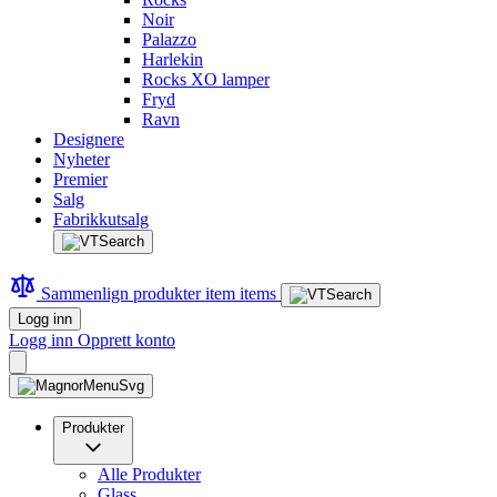
Noir
Palazzo
Harlekin
Rocks XO lamper
Fryd
Ravn
Designere
Nyheter
Premier
Salg
Fabrikkutsalg
Sammenlign produkter
item
items
Logg inn
Logg inn
Opprett konto
Produkter
Alle Produkter
Glass