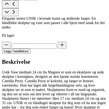
Elegante serien UNIK i levende kunst og strålende farger. En
håndblåst skulptur og vase som passer i alle hjem med smak for det
unike.
På lager
Legg i handlekurv
Beskrivelse
Unik Vase medium 24 cm fra Magnor er som en eksklusiv og unik
skulptur i kunstglass, designet av den kjente norske kunstneren
Camilla Prytz. Camilla Prytz er kolorist, og farger er hennes
varemerke. Hun har laget alle fargeblandingene selv, og hver
skulptur ser ut som et maleri. Skulpturens form er rund og organisk,
og den ser ut som om den lever og vibrerer i all sin fargeprakt.
Skulpturen finnes i tre størrelser: liten 17 cm, medium 24 cm og stor
31 cm. UNIK er en håndlaget skulptur for deg som vil ha noe ingen
andre har – for deg som elsker farger og kunst! Hver skulptur er