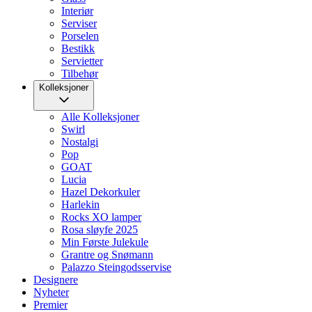
Interiør
Serviser
Porselen
Bestikk
Servietter
Tilbehør
Kolleksjoner
Alle Kolleksjoner
Swirl
Nostalgi
Pop
GOAT
Lucia
Hazel Dekorkuler
Harlekin
Rocks XO lamper
Rosa sløyfe 2025
Min Første Julekule
Grantre og Snømann
Palazzo Steingodsservise
Designere
Nyheter
Premier