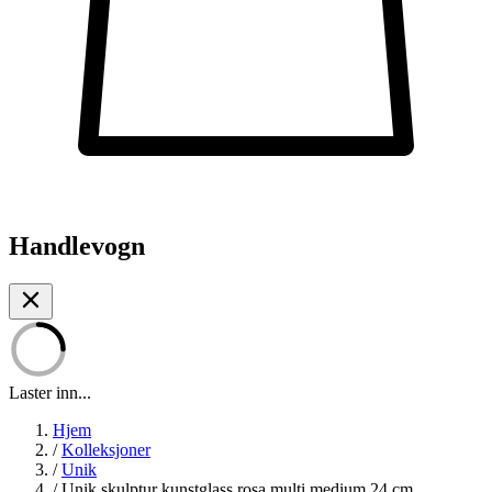
Handlevogn
Laster inn...
Hjem
/
Kolleksjoner
/
Unik
/
Unik skulptur kunstglass rosa multi medium 24 cm