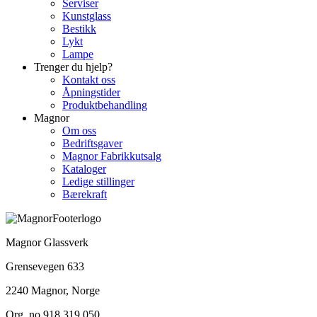
Serviser
Kunstglass
Bestikk
Lykt
Lampe
Trenger du hjelp?
Kontakt oss
Åpningstider
Produktbehandling
Magnor
Om oss
Bedriftsgaver
Magnor Fabrikkutsalg
Kataloger
Ledige stillinger
Bærekraft
Magnor Glassverk
Grensevegen 633
2240 Magnor, Norge
Org. no 918 319 050