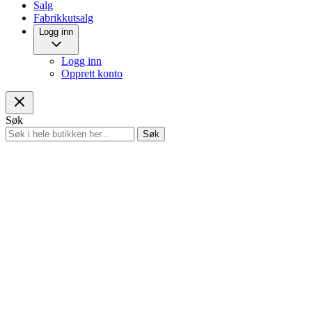
Salg
Fabrikkutsalg
Logg inn
Logg inn
Opprett konto
Søk
Søk