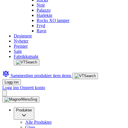
Noir
Palazzo
Harlekin
Rocks XO lamper
Fryd
Ravn
Designere
Nyheter
Premier
Salg
Fabrikkutsalg
Sammenlign produkter
item
items
Logg inn
Logg inn
Opprett konto
Produkter
Alle Produkter
Glass