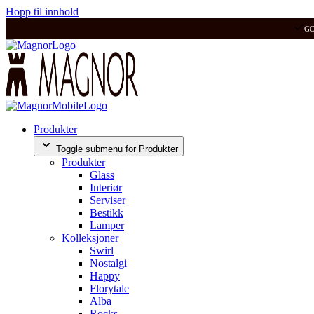
Hopp til innhold
G
Produkter
Toggle submenu for Produkter
Produkter
Glass
Interiør
Serviser
Bestikk
Lamper
Kolleksjoner
Swirl
Nostalgi
Happy
Florytale
Alba
Rocks