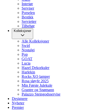
Interiør
Serviser
Porselen
Bestikk
Servietter
Tilbehør
Kolleksjoner
Alle Kolleksjoner
Swirl
Nostalgi
Pop
GOAT
Lucia
Hazel Dekorkuler
Harlekin
Rocks XO lamper
Rosa sløyfe 2025
Min Første Julekule
Grantre og Snømann
Palazzo Steingodsservise
Designere
Nyheter
Premier