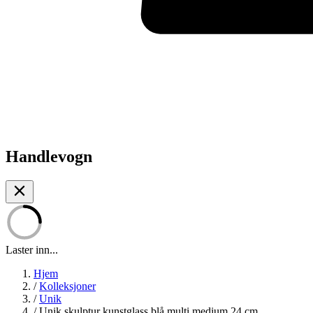
Handlevogn
Laster inn...
Hjem
/
Kolleksjoner
/
Unik
/
Unik skulptur kunstglass blå multi medium 24 cm