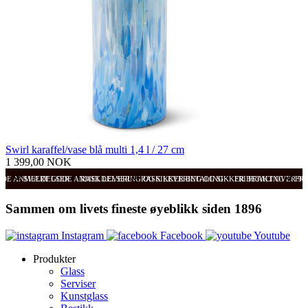
Swirl karaffel/vase blå multi 1,4 l / 27 cm
1 399,00 NOK
ODE ANMELDELSER
SVÆRT GODE ANMELDELSER
RASK LEVERING OG SIKKER BETALING
RASK LEVERING OG SIKKER BETALING
FRI FRAKT OVER 99
FRI
Sammen om livets fineste øyeblikk siden 1896
Instagram
Facebook
Youtube
Produkter
Glass
Serviser
Kunstglass