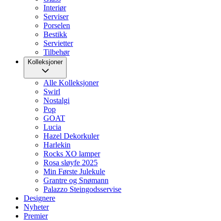
Interiør
Serviser
Porselen
Bestikk
Servietter
Tilbehør
Kolleksjoner
Alle Kolleksjoner
Swirl
Nostalgi
Pop
GOAT
Lucia
Hazel Dekorkuler
Harlekin
Rocks XO lamper
Rosa sløyfe 2025
Min Første Julekule
Grantre og Snømann
Palazzo Steingodsservise
Designere
Nyheter
Premier