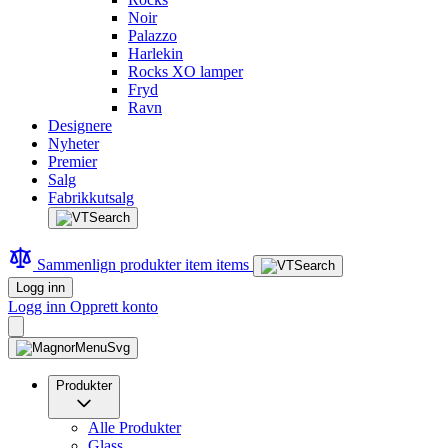
Noir
Palazzo
Harlekin
Rocks XO lamper
Fryd
Ravn
Designere
Nyheter
Premier
Salg
Fabrikkutsalg
Sammenlign produkter
item
items
Logg inn
Logg inn
Opprett konto
Produkter
Alle Produkter
Glass