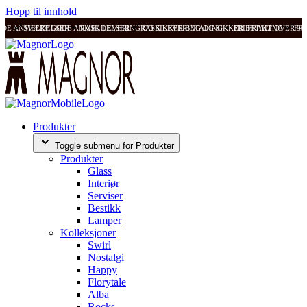
Hopp til innhold
ODE ANMELDELSER
SVÆRT GODE ANMELDELSER
RASK LEVERING OG SIKKER BETALING
RASK LEVERING OG SIKKER BETALING
FRI FRAKT OVER 99
FRI
Produkter
Toggle submenu for Produkter
Produkter
Glass
Interiør
Serviser
Bestikk
Lamper
Kolleksjoner
Swirl
Nostalgi
Happy
Florytale
Alba
Rocks