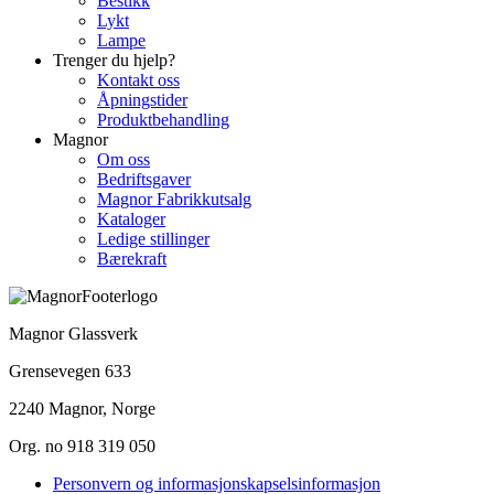
Bestikk
Lykt
Lampe
Trenger du hjelp?
Kontakt oss
Åpningstider
Produktbehandling
Magnor
Om oss
Bedriftsgaver
Magnor Fabrikkutsalg
Kataloger
Ledige stillinger
Bærekraft
Magnor Glassverk
Grensevegen 633
2240 Magnor, Norge
Org. no 918 319 050
Personvern og informasjonskapselsinformasjon