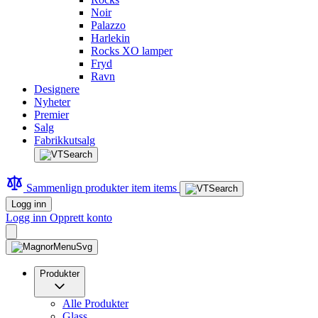
Noir
Palazzo
Harlekin
Rocks XO lamper
Fryd
Ravn
Designere
Nyheter
Premier
Salg
Fabrikkutsalg
Sammenlign produkter
item
items
Logg inn
Logg inn
Opprett konto
Produkter
Alle Produkter
Glass