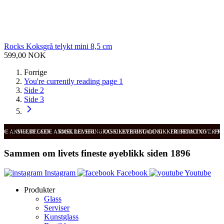
Rocks Koksgrå telykt mini 8,5 cm
599,00 NOK
Forrige
You're currently reading page
1
Side
2
Side
3
ODE ANMELDELSER
SVÆRT GODE ANMELDELSER
RASK LEVERING OG SIKKER BETALING
RASK LEVERING OG SIKKER BETALING
FRI FRAKT OVER 99
FRI
Sammen om livets fineste øyeblikk siden 1896
Instagram
Facebook
Youtube
Produkter
Glass
Serviser
Kunstglass