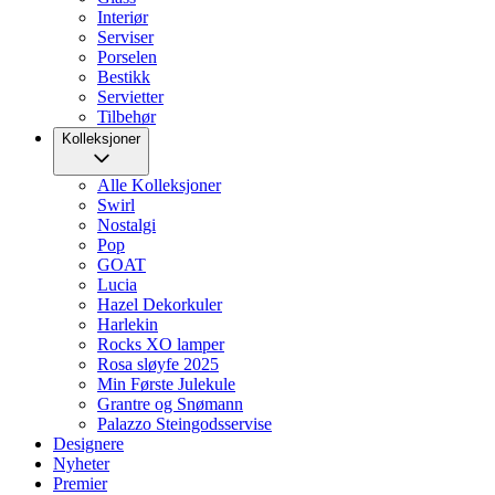
Interiør
Serviser
Porselen
Bestikk
Servietter
Tilbehør
Kolleksjoner
Alle Kolleksjoner
Swirl
Nostalgi
Pop
GOAT
Lucia
Hazel Dekorkuler
Harlekin
Rocks XO lamper
Rosa sløyfe 2025
Min Første Julekule
Grantre og Snømann
Palazzo Steingodsservise
Designere
Nyheter
Premier