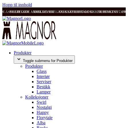
Hopp til innhold
ODE ANMELDELSER
SVÆRT GODE ANMELDELSER
RASK LEVERING OG SIKKER BETALING
RASK LEVERING OG SIKKER BETALING
FRI FRAKT OVER 99
FRI
Produkter
Toggle submenu for Produkter
Produkter
Glass
Interiør
Serviser
Bestikk
Lamper
Kolleksjoner
Swirl
Nostalgi
Happy
Florytale
Alba
Rocks