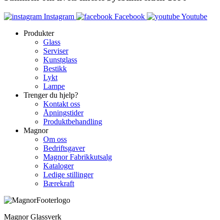
Instagram
Facebook
Youtube
Produkter
Glass
Serviser
Kunstglass
Bestikk
Lykt
Lampe
Trenger du hjelp?
Kontakt oss
Åpningstider
Produktbehandling
Magnor
Om oss
Bedriftsgaver
Magnor Fabrikkutsalg
Kataloger
Ledige stillinger
Bærekraft
Magnor Glassverk