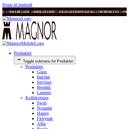
Hopp til innhold
ODE ANMELDELSER
SVÆRT GODE ANMELDELSER
RASK LEVERING OG SIKKER BETALING
RASK LEVERING OG SIKKER BETALING
FRI FRAKT OVER 99
FRI
Produkter
Toggle submenu for Produkter
Produkter
Glass
Interiør
Serviser
Bestikk
Lamper
Kolleksjoner
Swirl
Nostalgi
Happy
Florytale
Alba
Rocks