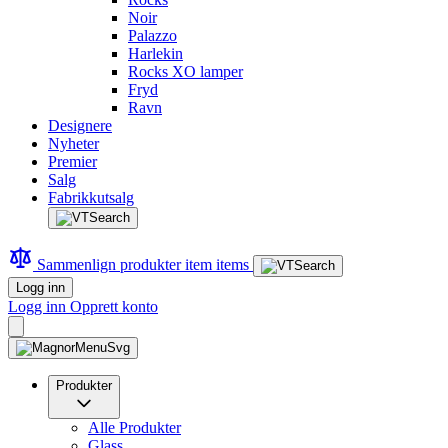
Noir
Palazzo
Harlekin
Rocks XO lamper
Fryd
Ravn
Designere
Nyheter
Premier
Salg
Fabrikkutsalg
Sammenlign produkter
item
items
Logg inn
Logg inn
Opprett konto
Produkter
Alle Produkter
Glass