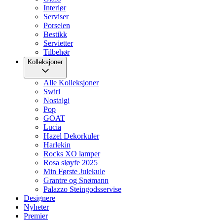
Interiør
Serviser
Porselen
Bestikk
Servietter
Tilbehør
Kolleksjoner
Alle Kolleksjoner
Swirl
Nostalgi
Pop
GOAT
Lucia
Hazel Dekorkuler
Harlekin
Rocks XO lamper
Rosa sløyfe 2025
Min Første Julekule
Grantre og Snømann
Palazzo Steingodsservise
Designere
Nyheter
Premier