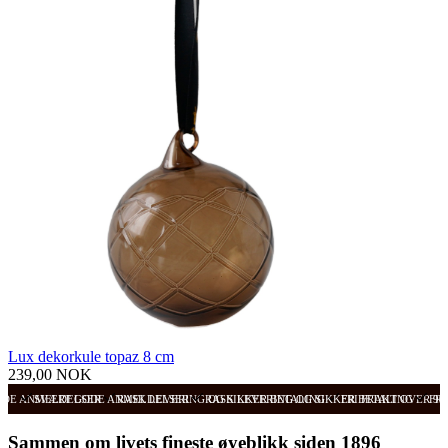
Lux dekorkule topaz 8 cm
239,00 NOK
ODE ANMELDELSER
SVÆRT GODE ANMELDELSER
RASK LEVERING OG SIKKER BETALING
RASK LEVERING OG SIKKER BETALING
FRI FRAKT OVER 99
FRI
Sammen om livets fineste øyeblikk siden 1896