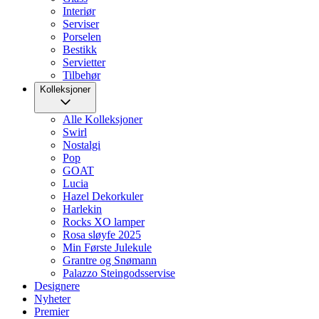
Interiør
Serviser
Porselen
Bestikk
Servietter
Tilbehør
Kolleksjoner
Alle Kolleksjoner
Swirl
Nostalgi
Pop
GOAT
Lucia
Hazel Dekorkuler
Harlekin
Rocks XO lamper
Rosa sløyfe 2025
Min Første Julekule
Grantre og Snømann
Palazzo Steingodsservise
Designere
Nyheter
Premier