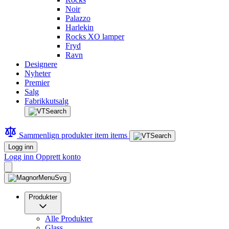
Noir
Palazzo
Harlekin
Rocks XO lamper
Fryd
Ravn
Designere
Nyheter
Premier
Salg
Fabrikkutsalg
Sammenlign produkter
item
items
Logg inn
Logg inn
Opprett konto
Produkter
Alle Produkter
Glass