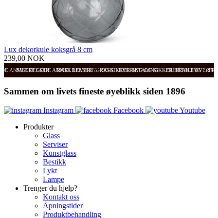
Lux dekorkule koksgrå 8 cm
239,00 NOK
ODE ANMELDELSER
SVÆRT GODE ANMELDELSER
RASK LEVERING OG SIKKER BETALING
RASK LEVERING OG SIKKER BETALING
FRI FRAKT OVER 99
FRI
Sammen om livets fineste øyeblikk siden 1896
Instagram
Facebook
Youtube
Produkter
Glass
Serviser
Kunstglass
Bestikk
Lykt
Lampe
Trenger du hjelp?
Kontakt oss
Åpningstider
Produktbehandling