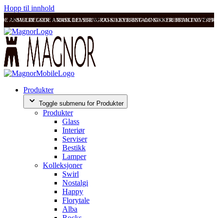
Hopp til innhold
ODE ANMELDELSER
SVÆRT GODE ANMELDELSER
RASK LEVERING OG SIKKER BETALING
RASK LEVERING OG SIKKER BETALING
FRI FRAKT OVER 99
FRI
Produkter
Toggle submenu for Produkter
Produkter
Glass
Interiør
Serviser
Bestikk
Lamper
Kolleksjoner
Swirl
Nostalgi
Happy
Florytale
Alba
Rocks