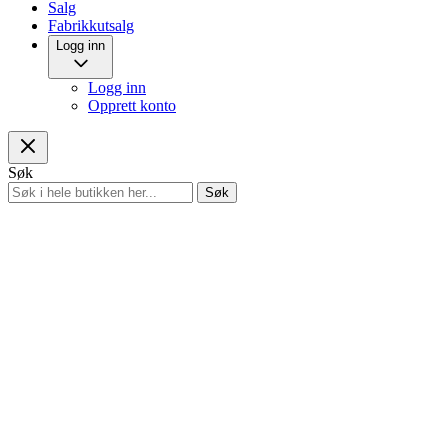
Salg
Fabrikkutsalg
Logg inn
Logg inn
Opprett konto
Søk
Søk