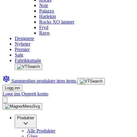
Noir
Palazzo
Harlekin
Rocks XO lamper
Fryd
Ravn
Designere
Nyheter
Premier
Salg
Fabrikkutsalg
Sammenlign produkter
item
items
Logg inn
Logg inn
Opprett konto
Produkter
Alle Produkter
Glass