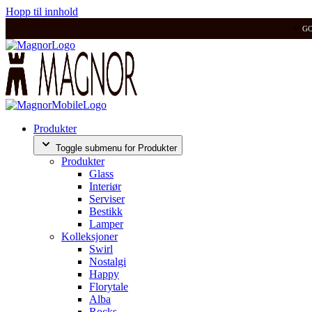
Hopp til innhold
G
Produkter
Toggle submenu for Produkter
Produkter
Glass
Interiør
Serviser
Bestikk
Lamper
Kolleksjoner
Swirl
Nostalgi
Happy
Florytale
Alba
Rocks