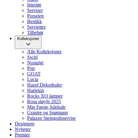
Interiør
Serviser
Porselen
Bestikk
Servietter
Tilbehør
Kolleksjoner
Alle Kolleksjoner
Swirl
Nostalgi
Pop
GOAT
Lucia
Hazel Dekorkuler
Harlekin
Rocks XO lamper
Rosa sløyfe 2025
Min Første Julekule
Grantre og Snømann
Palazzo Steingodsservise
Designere
Nyheter
Premier