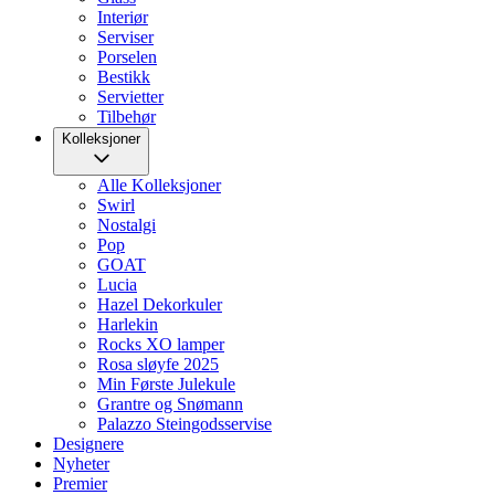
Interiør
Serviser
Porselen
Bestikk
Servietter
Tilbehør
Kolleksjoner
Alle Kolleksjoner
Swirl
Nostalgi
Pop
GOAT
Lucia
Hazel Dekorkuler
Harlekin
Rocks XO lamper
Rosa sløyfe 2025
Min Første Julekule
Grantre og Snømann
Palazzo Steingodsservise
Designere
Nyheter
Premier