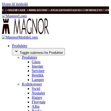
Hopp til innhold
ODE ANMELDELSER
SVÆRT GODE ANMELDELSER
RASK LEVERING OG SIKKER BETALING
RASK LEVERING OG SIKKER BETALING
FRI FRAKT OVER 99
FRI
Produkter
Toggle submenu for Produkter
Produkter
Glass
Interiør
Serviser
Bestikk
Lamper
Kolleksjoner
Swirl
Nostalgi
Happy
Florytale
Alba
Rocks