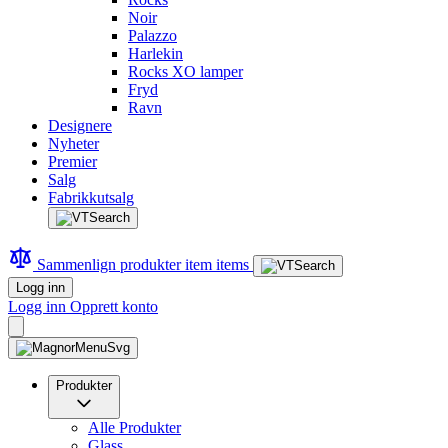
Noir
Palazzo
Harlekin
Rocks XO lamper
Fryd
Ravn
Designere
Nyheter
Premier
Salg
Fabrikkutsalg
Sammenlign produkter
item
items
Logg inn
Logg inn
Opprett konto
Produkter
Alle Produkter
Glass