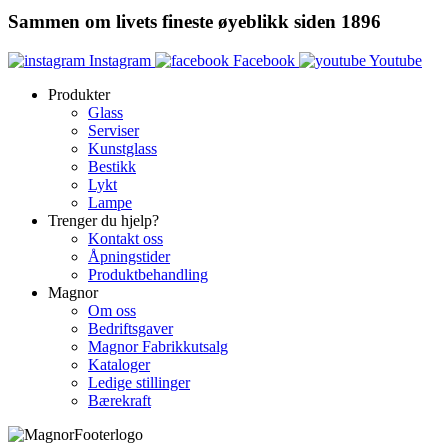
Sammen om livets fineste øyeblikk siden 1896
Instagram
Facebook
Youtube
Produkter
Glass
Serviser
Kunstglass
Bestikk
Lykt
Lampe
Trenger du hjelp?
Kontakt oss
Åpningstider
Produktbehandling
Magnor
Om oss
Bedriftsgaver
Magnor Fabrikkutsalg
Kataloger
Ledige stillinger
Bærekraft