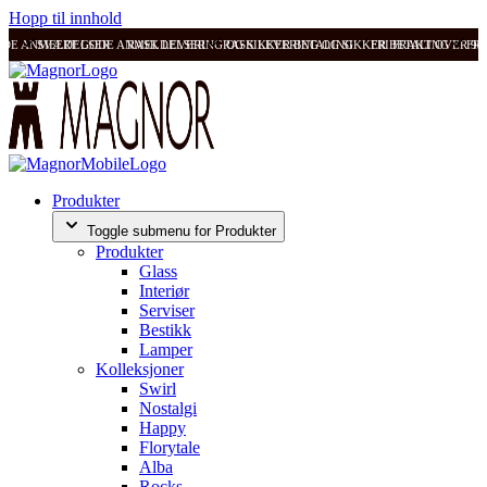
Hopp til innhold
ODE ANMELDELSER
SVÆRT GODE ANMELDELSER
RASK LEVERING OG SIKKER BETALING
RASK LEVERING OG SIKKER BETALING
FRI FRAKT OVER 99
FRI
Produkter
Toggle submenu for Produkter
Produkter
Glass
Interiør
Serviser
Bestikk
Lamper
Kolleksjoner
Swirl
Nostalgi
Happy
Florytale
Alba
Rocks