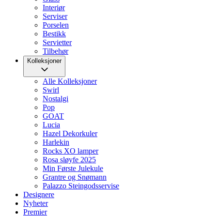
Interiør
Serviser
Porselen
Bestikk
Servietter
Tilbehør
Kolleksjoner
Alle Kolleksjoner
Swirl
Nostalgi
Pop
GOAT
Lucia
Hazel Dekorkuler
Harlekin
Rocks XO lamper
Rosa sløyfe 2025
Min Første Julekule
Grantre og Snømann
Palazzo Steingodsservise
Designere
Nyheter
Premier