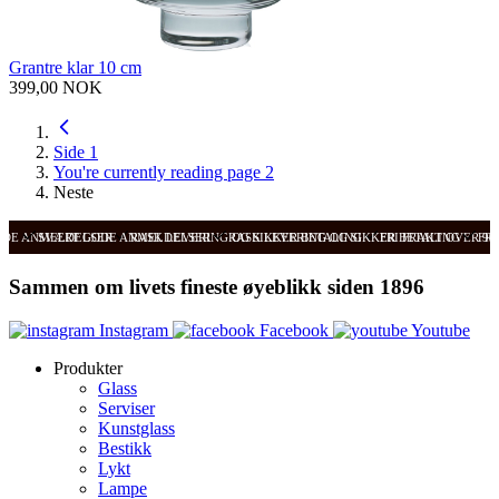
Grantre klar 10 cm
399,00 NOK
Side
1
You're currently reading page
2
Neste
ODE ANMELDELSER
SVÆRT GODE ANMELDELSER
RASK LEVERING OG SIKKER BETALING
RASK LEVERING OG SIKKER BETALING
FRI FRAKT OVER 99
FRI
Sammen om livets fineste øyeblikk siden 1896
Instagram
Facebook
Youtube
Produkter
Glass
Serviser
Kunstglass
Bestikk
Lykt
Lampe