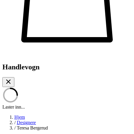
Handlevogn
Laster inn...
Hjem
/
Designere
/
Teresa Bergerud