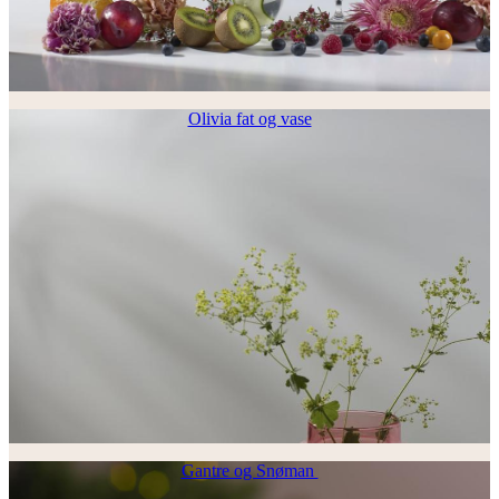
Olivia fat og vase
Gantre og Snøman