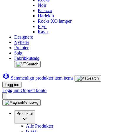
Noir
Palazzo
Harlekin
Rocks XO lamper
Fryd
Ravn
Designere
Nyheter
Premier
Salg
Fabrikkutsalg
Sammenlign produkter
item
items
Logg inn
Logg inn
Opprett konto
Produkter
Alle Produkter
Glass