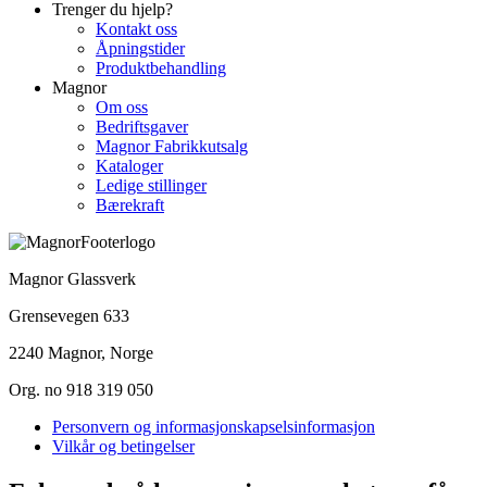
Trenger du hjelp?
Kontakt oss
Åpningstider
Produktbehandling
Magnor
Om oss
Bedriftsgaver
Magnor Fabrikkutsalg
Kataloger
Ledige stillinger
Bærekraft
Magnor Glassverk
Grensevegen 633
2240 Magnor, Norge
Org. no 918 319 050
Personvern og informasjonskapselsinformasjon
Vilkår og betingelser