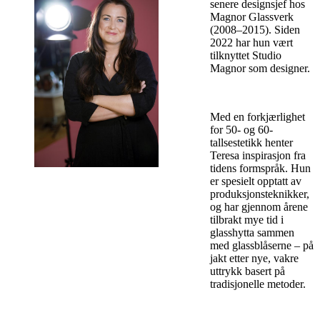
senere designsjef hos
Magnor Glassverk
(2008–2015). Siden
2022 har hun vært
tilknyttet Studio
Magnor som designer.
Med en forkjærlighet
for 50- og 60-
tallsestetikk henter
Teresa inspirasjon fra
tidens formspråk. Hun
er spesielt opptatt av
produksjonsteknikker,
og har gjennom årene
tilbrakt mye tid i
glasshytta sammen
med glassblåserne – på
jakt etter nye, vakre
uttrykk basert på
tradisjonelle metoder.