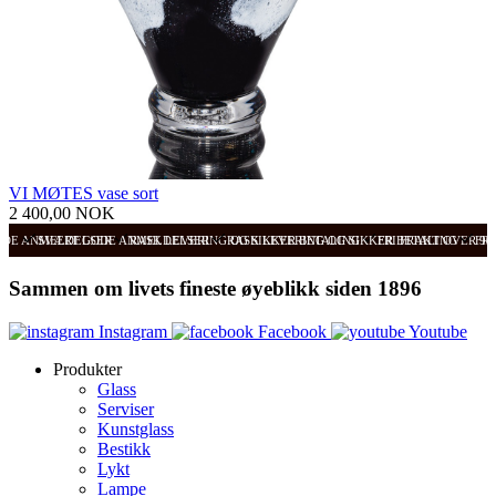
VI MØTES vase sort
2 400,00 NOK
ODE ANMELDELSER
SVÆRT GODE ANMELDELSER
RASK LEVERING OG SIKKER BETALING
RASK LEVERING OG SIKKER BETALING
FRI FRAKT OVER 99
FRI
Sammen om livets fineste øyeblikk siden 1896
Instagram
Facebook
Youtube
Produkter
Glass
Serviser
Kunstglass
Bestikk
Lykt
Lampe