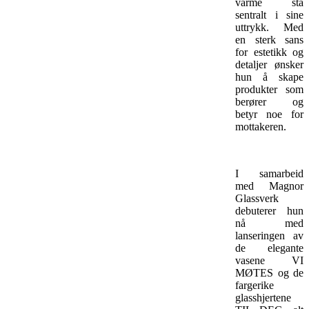
varme stå
sentralt i sine
uttrykk. Med
en sterk sans
for estetikk og
detaljer ønsker
hun å skape
produkter som
berører og
betyr noe for
mottakeren.
I samarbeid
med Magnor
Glassverk
debuterer hun
nå med
lanseringen av
de elegante
vasene VI
MØTES og de
fargerike
glasshjertene