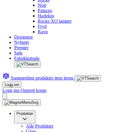
Noir
Palazzo
Harlekin
Rocks XO lamper
Fryd
Ravn
Designere
Nyheter
Premier
Salg
Fabrikkutsalg
Sammenlign produkter
item
items
Logg inn
Logg inn
Opprett konto
Produkter
Alle Produkter
Glass