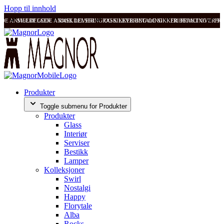
Hopp til innhold
ODE ANMELDELSER
SVÆRT GODE ANMELDELSER
RASK LEVERING OG SIKKER BETALING
RASK LEVERING OG SIKKER BETALING
FRI FRAKT OVER 99
FRI
Produkter
Toggle submenu for Produkter
Produkter
Glass
Interiør
Serviser
Bestikk
Lamper
Kolleksjoner
Swirl
Nostalgi
Happy
Florytale
Alba
Rocks