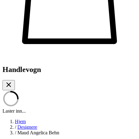
Handlevogn
Laster inn...
Hjem
/
Designere
/
Maud Angelica Behn