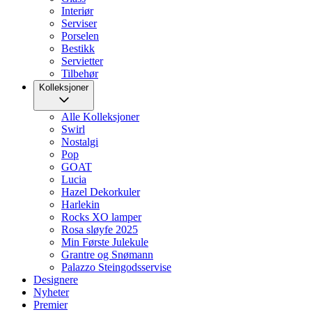
Interiør
Serviser
Porselen
Bestikk
Servietter
Tilbehør
Kolleksjoner
Alle Kolleksjoner
Swirl
Nostalgi
Pop
GOAT
Lucia
Hazel Dekorkuler
Harlekin
Rocks XO lamper
Rosa sløyfe 2025
Min Første Julekule
Grantre og Snømann
Palazzo Steingodsservise
Designere
Nyheter
Premier