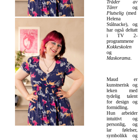
Tråder av
Tårer
og
Plutselig
(med
Helena
Stålnacke), og
har også deltatt
i TV 2-
programmene
Kokkeskolen
og
Maskorama
.
Maud er
kunstnerisk og
leken med
tydelig talent
for design og
formidling.
Hun arbeider
intuitivt og
personlig, og
lar følelser,
symbolikk og