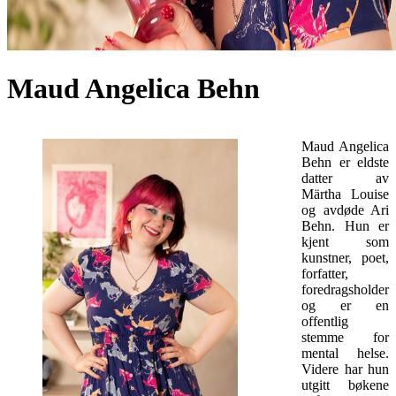
Maud Angelica Behn
Maud Angelica
Behn
er eldste
datter av
Märtha Louise
og avdøde Ari
Behn. Hun er
kjent som
kunstner, poet,
forfatter,
foredragsholder
og er en
offentlig
stemme for
mental helse.
Videre har hun
utgitt bøkene