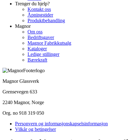
Trenger du hjelp?
Kontakt oss
Åpningstider
Produktbehandling
Magnor
Om oss
Bedriftsgaver
Magnor Fabrikkutsalg
Kataloger
Ledige stillinger
Bærekraft
Magnor Glassverk
Grensevegen 633
2240 Magnor, Norge
Org. no 918 319 050
Personvern og informasjonskapselsinformasjon
Vilkår og betingelser