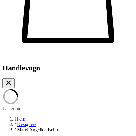
Handlevogn
Laster inn...
Hjem
/
Designere
/
Maud Angelica Behn