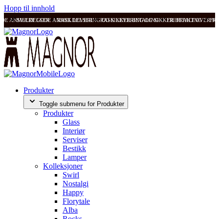
Hopp til innhold
ODE ANMELDELSER
SVÆRT GODE ANMELDELSER
RASK LEVERING OG SIKKER BETALING
RASK LEVERING OG SIKKER BETALING
FRI FRAKT OVER 99
FRI
Produkter
Toggle submenu for Produkter
Produkter
Glass
Interiør
Serviser
Bestikk
Lamper
Kolleksjoner
Swirl
Nostalgi
Happy
Florytale
Alba
Rocks