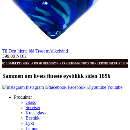
Til Deg hjerte blå Trøst m/silkebånd
399,00 NOK
ODE ANMELDELSER
SVÆRT GODE ANMELDELSER
RASK LEVERING OG SIKKER BETALING
RASK LEVERING OG SIKKER BETALING
FRI FRAKT OVER 99
FRI
Sammen om livets fineste øyeblikk siden 1896
Instagram
Facebook
Youtube
Produkter
Glass
Serviser
Kunstglass
Bestikk
Lykt
Lampe