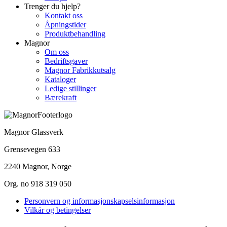
Trenger du hjelp?
Kontakt oss
Åpningstider
Produktbehandling
Magnor
Om oss
Bedriftsgaver
Magnor Fabrikkutsalg
Kataloger
Ledige stillinger
Bærekraft
Magnor Glassverk
Grensevegen 633
2240 Magnor, Norge
Org. no 918 319 050
Personvern og informasjonskapselsinformasjon
Vilkår og betingelser