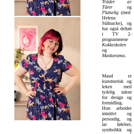
Tråder av
Tårer
og
Plutselig
(med
Helena
Stålnacke), og
har også deltatt
i TV 2-
programmene
Kokkeskolen
og
Maskorama
.
Maud er
kunstnerisk og
leken med
tydelig talent
for design og
formidling.
Hun arbeider
intuitivt og
personlig, og
lar følelser,
symbolikk og