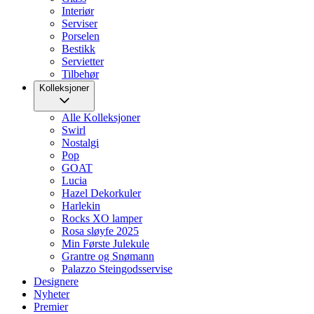
Interiør
Serviser
Porselen
Bestikk
Servietter
Tilbehør
Kolleksjoner
Alle Kolleksjoner
Swirl
Nostalgi
Pop
GOAT
Lucia
Hazel Dekorkuler
Harlekin
Rocks XO lamper
Rosa sløyfe 2025
Min Første Julekule
Grantre og Snømann
Palazzo Steingodsservise
Designere
Nyheter
Premier