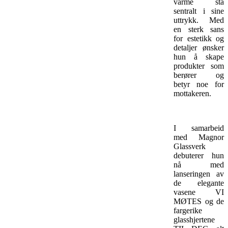
varme stå
sentralt i sine
uttrykk. Med
en sterk sans
for estetikk og
detaljer ønsker
hun å skape
produkter som
berører og
betyr noe for
mottakeren.
I samarbeid
med Magnor
Glassverk
debuterer hun
nå med
lanseringen av
de elegante
vasene VI
MØTES og de
fargerike
glasshjertene