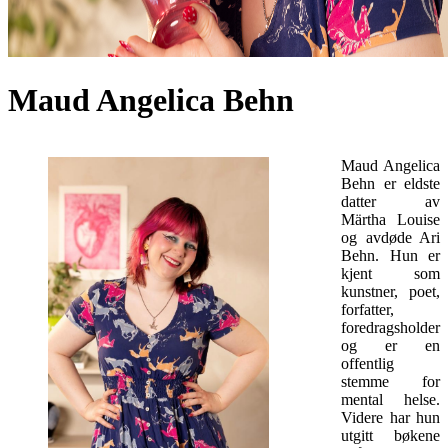
Maud Angelica Behn
Maud Angelica
Behn
er eldste
datter av
Märtha Louise
og avdøde Ari
Behn. Hun er
kjent som
kunstner, poet,
forfatter,
foredragsholder
og er en
offentlig
stemme for
mental helse.
Videre har hun
utgitt bøkene