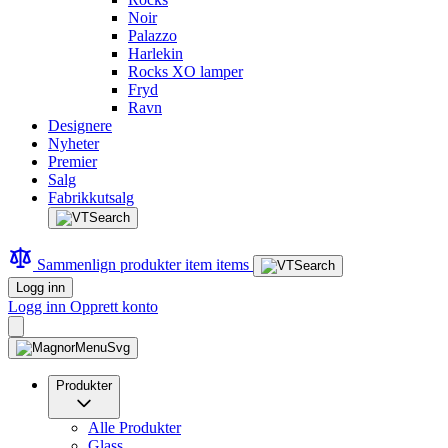
Noir
Palazzo
Harlekin
Rocks XO lamper
Fryd
Ravn
Designere
Nyheter
Premier
Salg
Fabrikkutsalg
Sammenlign produkter
item
items
Logg inn
Logg inn
Opprett konto
Produkter
Alle Produkter
Glass