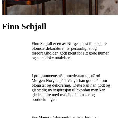
Finn Schjøll
Finn Schjøll er en av Norges mest folkekjære
blomsterdekoratører, tv-personlighet og
foredragsholder, godt kjent for sitt gode humør
og sine kloke uttalelser.
I programmene «Sommerhytta» og «God
Morgen Norge» på TV2 gir han gode råd om
blomster og dekorering. Dette kan han godt og
gir stadig ny inspirasjon til hvordan man kan
glede andre med nydelige blomster og
borddekninger.
For Magnor Glassverk har han designet