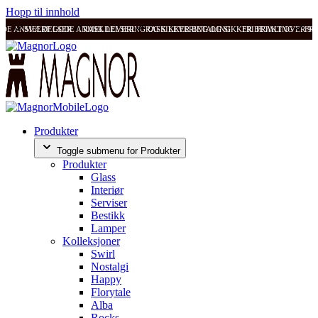
Hopp til innhold
ODE ANMELDELSER
SVÆRT GODE ANMELDELSER
RASK LEVERING OG SIKKER BETALING
RASK LEVERING OG SIKKER BETALING
FRI FRAKT OVER 99
FRI
Produkter
Toggle submenu for Produkter
Produkter
Glass
Interiør
Serviser
Bestikk
Lamper
Kolleksjoner
Swirl
Nostalgi
Happy
Florytale
Alba
Rocks