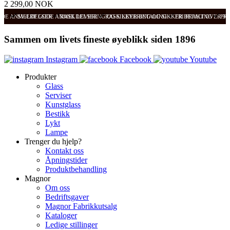
2 299,00 NOK
ODE ANMELDELSER
SVÆRT GODE ANMELDELSER
RASK LEVERING OG SIKKER BETALING
RASK LEVERING OG SIKKER BETALING
FRI FRAKT OVER 99
FRI
Sammen om livets fineste øyeblikk siden 1896
Instagram
Facebook
Youtube
Produkter
Glass
Serviser
Kunstglass
Bestikk
Lykt
Lampe
Trenger du hjelp?
Kontakt oss
Åpningstider
Produktbehandling
Magnor
Om oss
Bedriftsgaver
Magnor Fabrikkutsalg
Kataloger
Ledige stillinger