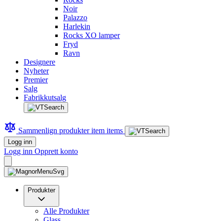
Noir
Palazzo
Harlekin
Rocks XO lamper
Fryd
Ravn
Designere
Nyheter
Premier
Salg
Fabrikkutsalg
Sammenlign produkter
item
items
Logg inn
Logg inn
Opprett konto
Produkter
Alle Produkter
Glass