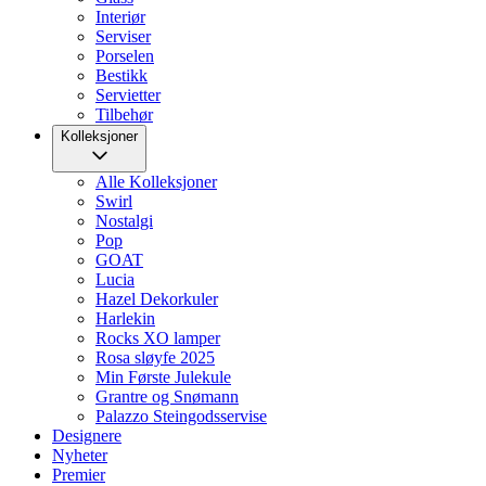
Interiør
Serviser
Porselen
Bestikk
Servietter
Tilbehør
Kolleksjoner
Alle Kolleksjoner
Swirl
Nostalgi
Pop
GOAT
Lucia
Hazel Dekorkuler
Harlekin
Rocks XO lamper
Rosa sløyfe 2025
Min Første Julekule
Grantre og Snømann
Palazzo Steingodsservise
Designere
Nyheter
Premier