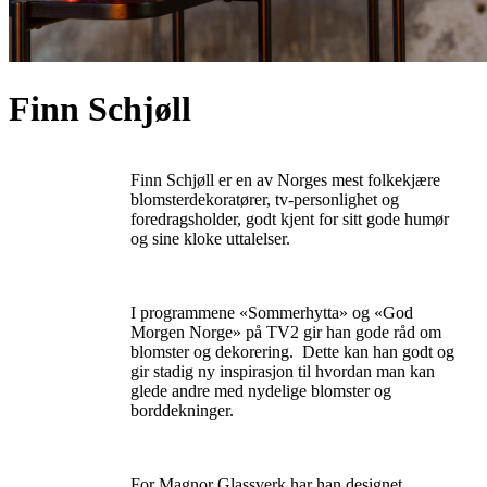
Finn Schjøll
Finn Schjøll er en av Norges mest folkekjære
blomsterdekoratører, tv-personlighet og
foredragsholder, godt kjent for sitt gode humør
og sine kloke uttalelser.
I programmene «Sommerhytta» og «God
Morgen Norge» på TV2 gir han gode råd om
blomster og dekorering. Dette kan han godt og
gir stadig ny inspirasjon til hvordan man kan
glede andre med nydelige blomster og
borddekninger.
For Magnor Glassverk har han designet