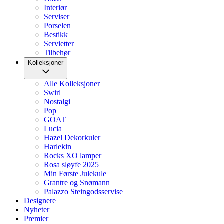
Interiør
Serviser
Porselen
Bestikk
Servietter
Tilbehør
Kolleksjoner
Alle Kolleksjoner
Swirl
Nostalgi
Pop
GOAT
Lucia
Hazel Dekorkuler
Harlekin
Rocks XO lamper
Rosa sløyfe 2025
Min Første Julekule
Grantre og Snømann
Palazzo Steingodsservise
Designere
Nyheter
Premier