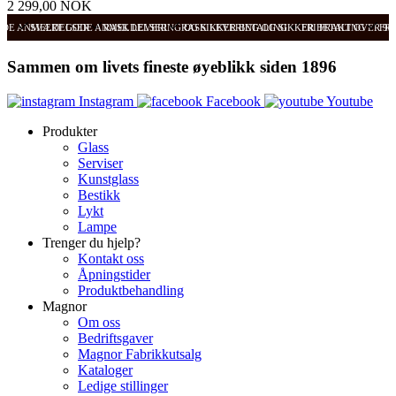
2 299,00 NOK
ODE ANMELDELSER
SVÆRT GODE ANMELDELSER
RASK LEVERING OG SIKKER BETALING
RASK LEVERING OG SIKKER BETALING
FRI FRAKT OVER 99
FRI
Sammen om livets fineste øyeblikk siden 1896
Instagram
Facebook
Youtube
Produkter
Glass
Serviser
Kunstglass
Bestikk
Lykt
Lampe
Trenger du hjelp?
Kontakt oss
Åpningstider
Produktbehandling
Magnor
Om oss
Bedriftsgaver
Magnor Fabrikkutsalg
Kataloger
Ledige stillinger