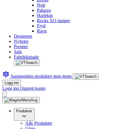
Noir
Palazzo
Harlekin
Rocks XO lamper
Fryd
Ravn
Designere
Nyheter
Premier
Salg
Fabrikkutsalg
Sammenlign produkter
item
items
Logg inn
Logg inn
Opprett konto
Produkter
Alle Produkter
Glass