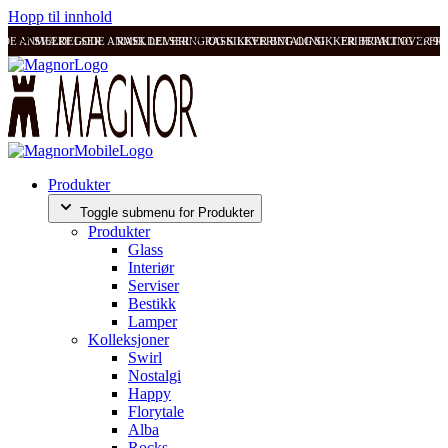
Hopp til innhold
ODE ANMELDELSER
SVÆRT GODE ANMELDELSER
RASK LEVERING OG SIKKER BETALING
RASK LEVERING OG SIKKER BETALING
FRI FRAKT OVER 99
FRI
Produkter
Toggle submenu for Produkter
Produkter
Glass
Interiør
Serviser
Bestikk
Lamper
Kolleksjoner
Swirl
Nostalgi
Happy
Florytale
Alba
Rocks