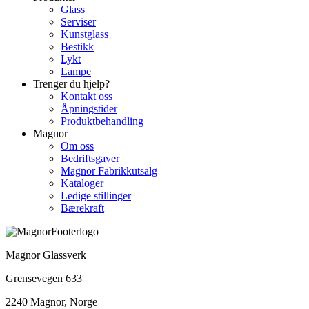
Glass
Serviser
Kunstglass
Bestikk
Lykt
Lampe
Trenger du hjelp?
Kontakt oss
Åpningstider
Produktbehandling
Magnor
Om oss
Bedriftsgaver
Magnor Fabrikkutsalg
Kataloger
Ledige stillinger
Bærekraft
Magnor Glassverk
Grensevegen 633
2240 Magnor, Norge