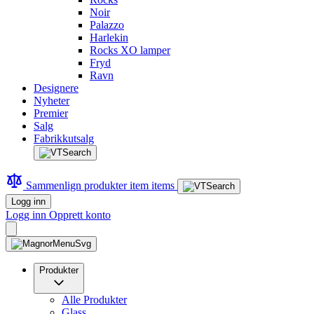
Noir
Palazzo
Harlekin
Rocks XO lamper
Fryd
Ravn
Designere
Nyheter
Premier
Salg
Fabrikkutsalg
Sammenlign produkter
item
items
Logg inn
Logg inn
Opprett konto
Produkter
Alle Produkter
Glass