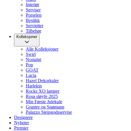
Interiør
Serviser
Porselen
Bestikk
Servietter
Tilbehør
Kolleksjoner
Alle Kolleksjoner
Swirl
Nostalgi
Pop
GOAT
Lucia
Hazel Dekorkuler
Harlekin
Rocks XO lamper
Rosa sløyfe 2025
Min Første Julekule
Grantre og Snømann
Palazzo Steingodsservise
Designere
Nyheter
Premier