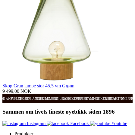
Skog Gran lampe stor 45,5 vm Grønn
9 499,00 NOK
ODE ANMELDELSER
SVÆRT GODE ANMELDELSER
RASK LEVERING OG SIKKER BETALING
RASK LEVERING OG SIKKER BETALING
FRI FRAKT OVER 99
FRI
Sammen om livets fineste øyeblikk siden 1896
Instagram
Facebook
Youtube
Produkter