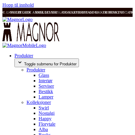
Hopp til innhold
ODE ANMELDELSER
SVÆRT GODE ANMELDELSER
RASK LEVERING OG SIKKER BETALING
RASK LEVERING OG SIKKER BETALING
FRI FRAKT OVER 99
FRI
Produkter
Toggle submenu for Produkter
Produkter
Glass
Interiør
Serviser
Bestikk
Lamper
Kolleksjoner
Swirl
Nostalgi
Happy
Florytale
Alba
Rocks