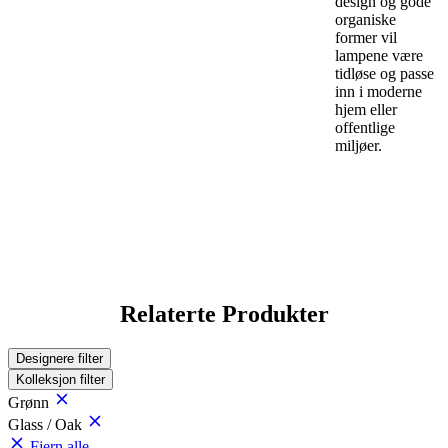
design og gode
organiske
former vil
lampene være
tidløse og passe
inn i moderne
hjem eller
offentlige
miljøer.
Relaterte Produkter
Designere
filter
Kolleksjon
filter
Grønn
Glass / Oak
Fjern alle