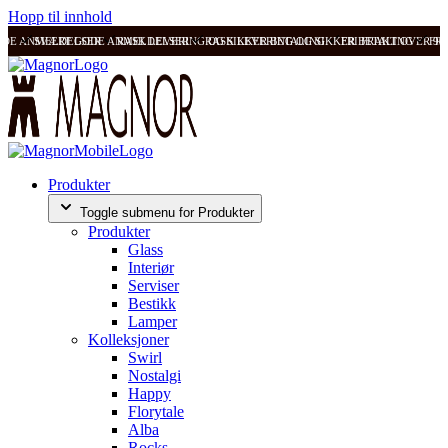
Hopp til innhold
ODE ANMELDELSER
SVÆRT GODE ANMELDELSER
RASK LEVERING OG SIKKER BETALING
RASK LEVERING OG SIKKER BETALING
FRI FRAKT OVER 99
FRI
Produkter
Toggle submenu for Produkter
Produkter
Glass
Interiør
Serviser
Bestikk
Lamper
Kolleksjoner
Swirl
Nostalgi
Happy
Florytale
Alba
Rocks