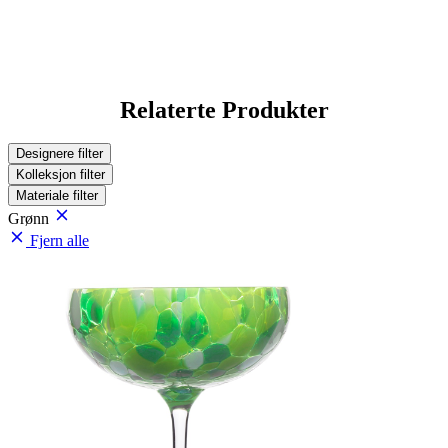
Relaterte Produkter
Designere
filter
Kolleksjon
filter
Materiale
filter
Grønn
Fjern alle