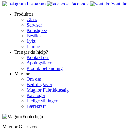
Instagram
Facebook
Youtube
Produkter
Glass
Serviser
Kunstglass
Bestikk
Lykt
Lampe
Trenger du hjelp?
Kontakt oss
Åpningstider
Produktbehandling
Magnor
Om oss
Bedriftsgaver
Magnor Fabrikkutsalg
Kataloger
Ledige stillinger
Bærekraft
Magnor Glassverk