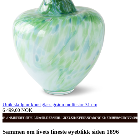
Unik skulptur kunstglass grønn multi stor 31 cm
6 499,00 NOK
ODE ANMELDELSER
SVÆRT GODE ANMELDELSER
RASK LEVERING OG SIKKER BETALING
RASK LEVERING OG SIKKER BETALING
FRI FRAKT OVER 99
FRI
Sammen om livets fineste øyeblikk siden 1896