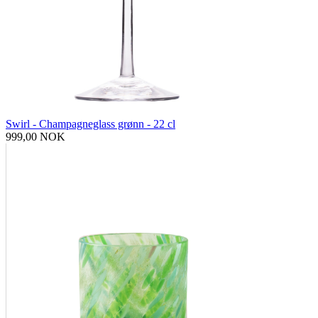
Swirl - Champagneglass grønn - 22 cl
999,00 NOK