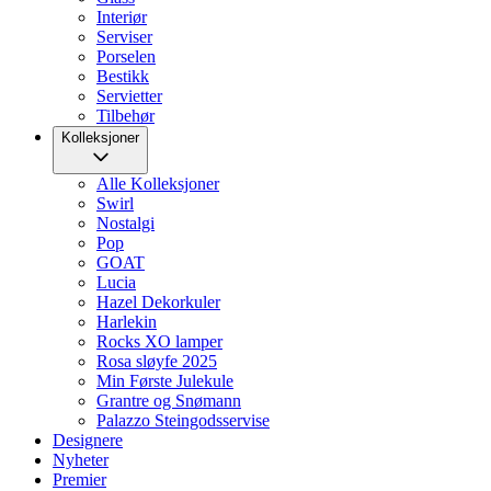
Interiør
Serviser
Porselen
Bestikk
Servietter
Tilbehør
Kolleksjoner
Alle Kolleksjoner
Swirl
Nostalgi
Pop
GOAT
Lucia
Hazel Dekorkuler
Harlekin
Rocks XO lamper
Rosa sløyfe 2025
Min Første Julekule
Grantre og Snømann
Palazzo Steingodsservise
Designere
Nyheter
Premier