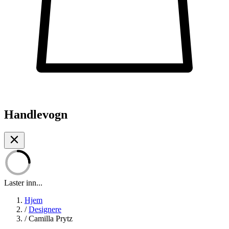
Handlevogn
Laster inn...
Hjem
/
Designere
/
Camilla Prytz