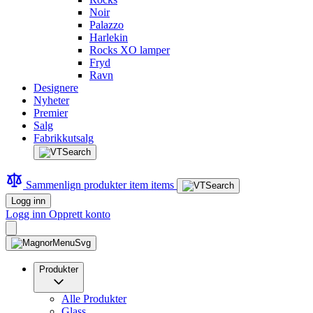
Noir
Palazzo
Harlekin
Rocks XO lamper
Fryd
Ravn
Designere
Nyheter
Premier
Salg
Fabrikkutsalg
Sammenlign produkter
item
items
Logg inn
Logg inn
Opprett konto
Produkter
Alle Produkter
Glass